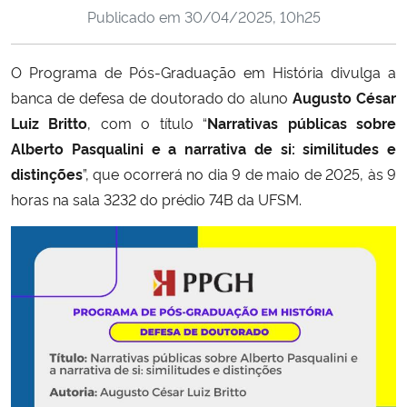
Publicado em
30/04/2025, 10h25
Ministério da Cidadania
Ministério da Saúde
O Programa de Pós-Graduação em História divulga a
banca de defesa de doutorado do aluno
Augusto César
Ministério de Minas e Energia
Luiz Britto
, com o título “
Narrativas públicas sobre
Alberto Pasqualini e a narrativa de si: similitudes e
Ministério da Ciência, Tecnologia, Inovações e Comunicações
distinções
”, que ocorrerá no dia 9 de maio de 2025, às 9
horas na sala 3232 do prédio 74B da UFSM.
Ministério do Meio Ambiente
Ministério do Turismo
Ministério do Desenvolvimento Regional
Controladoria-Geral da União
Ministério da Mulher, da Família e dos Direitos Humanos