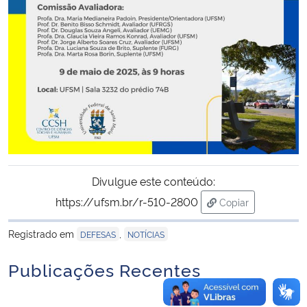
Secretaria-Geral
Secretaria de Governo
Gabinete de Segurança Institucional
Advocacia-Geral da União
Banco Central do Brasil
Divulgue este conteúdo:
https://ufsm.br/r-510-2800
Copiar
Planalto
para área de tran
Registrado em
,
DEFESAS
NOTÍCIAS
Publicações Recentes