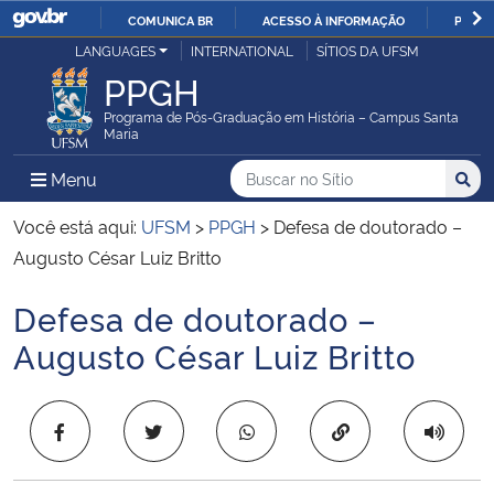
COMUNICA BR
ACESSO À INFORMAÇÃO
PARTI
Casa Civil
LANGUAGES
INTERNATIONAL
SÍTIOS DA UFSM
IR
PPGH
PARA
Ministério da Justiça e Segurança Pública
O
Programa de Pós-Graduação em História – Campus Santa
Maria
CONTEÚDO
Ministério da Defesa
Buscar no no Sítio
Busca
Busca:
Menu Principal do Sítio
Menu
Busc
Ministério das Relações Exteriores
Você está aqui:
UFSM
>
PPGH
>
Defesa de doutorado –
Augusto César Luiz Britto
Ministério da Economia
Defesa de doutorado –
Início do conteúdo
Ministério da Infraestrutura
Augusto César Luiz Britto
Ministério da Agricultura, Pecuária e Abastecimento
Copiar para área 
Ministério da Educação