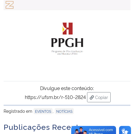
Secretaria-Geral
Secretaria de Governo
Gabinete de Segurança Institucional
Advocacia-Geral da União
Banco Central do Brasil
Divulgue este conteúdo:
Planalto
https://ufsm.br/r-510-2824
Copiar
para área de tran
Registrado em
,
EVENTOS
NOTÍCIAS
Publicações Recentes