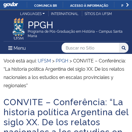
COMUNICA BR
ACESSO À INFORMAÇÃO
PARTI
Casa Civil
LANGUAGES
INTERNATIONAL
SÍTIOS DA UFSM
IR
PPGH
PARA
Ministério da Justiça e Segurança Pública
O
Programa de Pós-Graduação em História – Campus Santa
Maria
CONTEÚDO
Ministério da Defesa
Buscar no no Sítio
Busca
Busca:
Menu Principal do Sítio
Menu
Busc
Ministério das Relações Exteriores
Você está aqui:
UFSM
>
PPGH
>
CONVITE – Conferência:
“La historia política Argentina del siglo XX. De los relatos
Ministério da Economia
nacionales a los estudios en escalas provinciales y
regionales”
Ministério da Infraestrutura
CONVITE – Conferência: “La
Início do conteúdo
Ministério da Agricultura, Pecuária e Abastecimento
historia política Argentina del
siglo XX. De los relatos
Ministério da Educação
nacionales a los estudios en