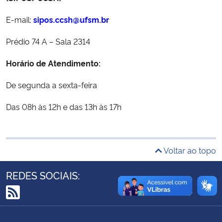
Ministério da Cidadania
E-mail:
sipos.ccsh@ufsm.b
r
Ministério da Saúde
Prédio 74 A – Sala 2314
Ministério de Minas e Energia
Horário de Atendimento:
De segunda a sexta-feira
Ministério da Ciência, Tecnologia, Inovações e Comunicações
Das 08h às 12h e das 13h às 17h
Ministério do Meio Ambiente
Ministério do Turismo
Voltar ao topo
Ministério do Desenvolvimento Regional
REDES SOCIAIS:
Controladoria-Geral da União
RSS
Ministério da Mulher, da Família e dos Direitos Humanos