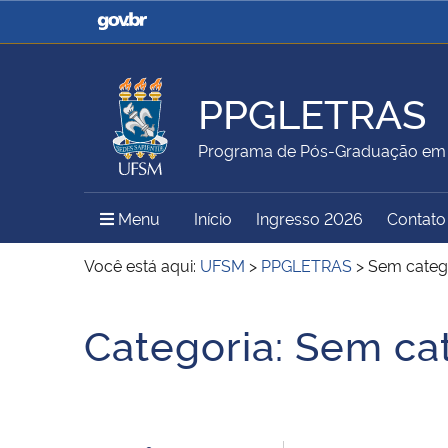
Casa Civil
Ministério da Justiça e
Segurança Pública
PPGLETRAS
Ministério da Agricultura,
Ministério da Educação
Programa de Pós-Graduação em 
Pecuária e Abastecimento
Menu Principal do Sítio
Menu
Início
Ingresso 2026
Contato
Ministério do Meio Ambiente
Ministério do Turismo
Você está aqui:
UFSM
>
PPGLETRAS
>
Sem categ
Início do conteúdo
Categoria:
Sem ca
Secretaria de Governo
Gabinete de Segurança
Institucional