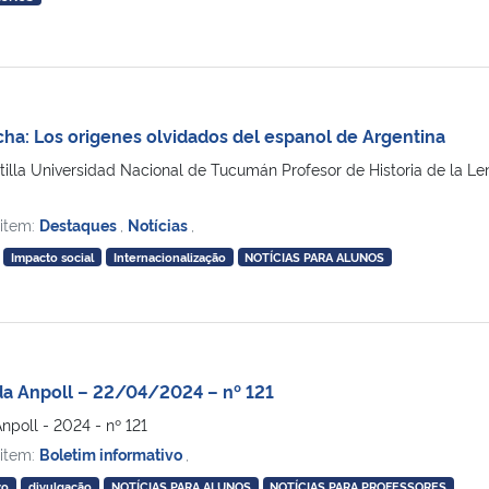
cha: Los origenes olvidados del espanol de Argentina
astilla Universidad Nacional de Tucumán Profesor de Historia de la Le
 item:
Destaques
,
Notícias
,
Impacto social
Internacionalização
NOTÍCIAS PARA ALUNOS
a Anpoll – 22/04/2024 – nº 121
poll - 2024 - nº 121
 item:
Boletim informativo
,
vo
divulgação
NOTÍCIAS PARA ALUNOS
NOTÍCIAS PARA PROFESSORES