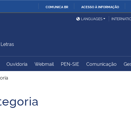
COMUNICA BR
ACESSO À INFORMAÇÃO
Ministério da Defesa
Ministério das Relações
Mini
IR
LANGUAGES
INTERNATI
Exteriores
PARA
O
Ministério da Cidadania
Ministério da Saúde
Mini
CONTEÚDO
Letras
Ouvidoria
Webmail
PEN-SIE
Comunicação
Ges
Ministério do
Controladoria-Geral da
Mini
Desenvolvimento Regional
União
Famí
oria
Hum
tegoria
Advocacia-Geral da União
Banco Central do Brasil
Plan