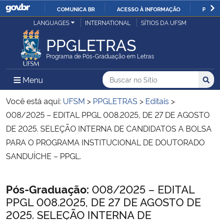
COMUNICA BR
ACESSO À INFORMAÇÃO
PARTI
Casa Civil
LANGUAGES
INTERNATIONAL
SÍTIOS DA UFSM
IR
PARA
PPGLETRAS
Ministério da Justiça e Segurança Pública
O
Programa de Pós-Graduação em Letras
CONTEÚDO
Ministério da Defesa
Buscar no no Sítio
Busca
Busca:
Menu Principal do Sítio
Menu
Busc
Ministério das Relações Exteriores
Você está aqui:
UFSM
>
PPGLETRAS
>
Editais
>
008/2025 – EDITAL PPGL 008.2025, DE 27 DE AGOSTO
Ministério da Economia
DE 2025. SELEÇÃO INTERNA DE CANDIDATOS A BOLSA
PARA O PROGRAMA INSTITUCIONAL DE DOUTORADO
Ministério da Infraestrutura
SANDUÍCHE – PPGL.
Ministério da Agricultura, Pecuária e Abastecimento
Início do conteúdo
Pós-Graduação:
008/2025 – EDITAL
PPGL 008.2025, DE 27 DE AGOSTO DE
Ministério da Educação
2025. SELEÇÃO INTERNA DE