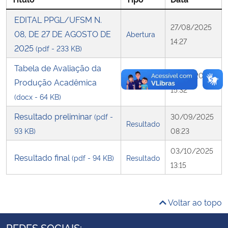
EDITAL PPGL/UFSM N.
Secretaria-Geral
27/08/2025
08, DE 27 DE AGOSTO DE
Abertura
14:27
2025
(pdf - 233 KB)
Secretaria de Governo
Tabela de Avaliação da
27/08/2025
Gabinete de Segurança Institucional
Produção Acadêmica
Abertura
15:32
(docx - 64 KB)
Advocacia-Geral da União
Resultado preliminar
(pdf -
30/09/2025
Resultado
93 KB)
08:23
Banco Central do Brasil
03/10/2025
Resultado final
(pdf - 94 KB)
Resultado
Planalto
13:15
Voltar ao topo
REDES SOCIAIS: