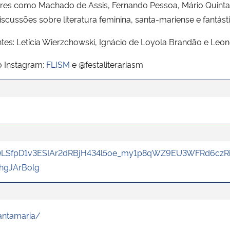
tores como Machado de Assis, Fernando Pessoa, Mário Quinta
ussões sobre literatura feminina, santa-mariense e fantásti
tes: Letícia Wierzchowski, Ignácio de Loyola Brandão e Leone
o Instagram:
FLISM
e @festaliterariasm
pQLSfpD1v3ESIAr2dRBjH434l5oe_my1p8qWZ9EU3WFRd6czRi
hgJArBolg
antamaria/