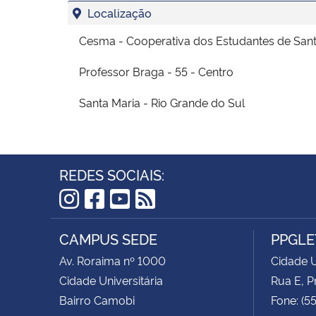
Localização
Cesma - Cooperativa dos Estudantes de Sant
Professor Braga - 55 - Centro
Santa Maria - Rio Grande do Sul
REDES SOCIAIS:
Instagram
Facebook
YouTube
RSS
CAMPUS SEDE
PPGLE
Av. Roraima nº 1000
Cidade U
Cidade Universitária
Rua E, P
Bairro Camobi
Fone: (5