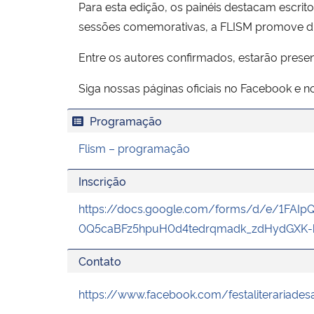
Para esta edição, os painéis destacam escri
sessões comemorativas, a FLISM promove disc
Entre os autores confirmados, estarão presen
Siga nossas páginas oficiais no Facebook e n
Programação
Flism – programação
Inscrição
https://docs.google.com/forms/d/e/1FAI
0Q5caBFz5hpuH0d4tedrqmadk_zdHydGXK-
Contato
https://www.facebook.com/festaliterariades