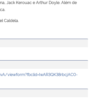
na, Jack Kerouac e Arthur Doyle. Além de
ca.
l Caldela.
vA/viewform?fbclid=IwAR3QK38rbcjAC0-