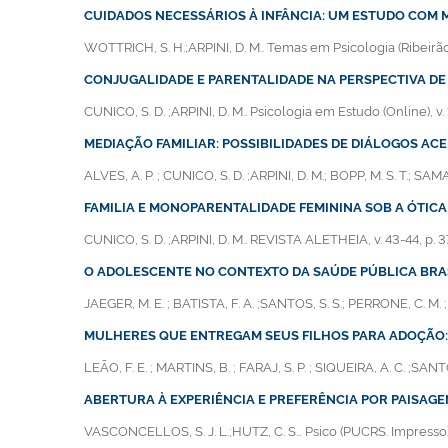
CUIDADOS NECESSÁRIOS À INFÂNCIA: UM ESTUDO COM 
WOTTRICH, S. H.;ARPINI, D. M.. Temas em Psicologia (Ribeirão P
CONJUGALIDADE E PARENTALIDADE NA PERSPECTIVA DE 
CUNICO, S. D. ;ARPINI, D. M.. Psicologia em Estudo (Online), v.
MEDIAÇÃO FAMILIAR: POSSIBILIDADES DE DIÁLOGOS A
ALVES, A. P. ; CUNICO, S. D. ;ARPINI, D. M.; BOPP, M. S. T.; SAM
FAMILIA E MONOPARENTALIDADE FEMININA SOB A ÓTICA
CUNICO, S. D. ;ARPINI, D. M.. REVISTA ALETHEIA, v. 43-44, p. 3
O ADOLESCENTE NO CONTEXTO DA SAÚDE PÚBLICA BRAS
JAEGER, M. E. ; BATISTA, F. A. ;SANTOS, S. S.; PERRONE, C. M. ;
MULHERES QUE ENTREGAM SEUS FILHOS PARA ADOÇÃO
LEÃO, F. E. ; MARTINS, B. ; FARAJ, S. P. ; SIQUEIRA, A. C. ;SANTO
ABERTURA À EXPERIÊNCIA E PREFERÊNCIA POR PAISAG
VASCONCELLOS, S. J. L.;HUTZ, C. S… Psico (PUCRS. Impresso), 