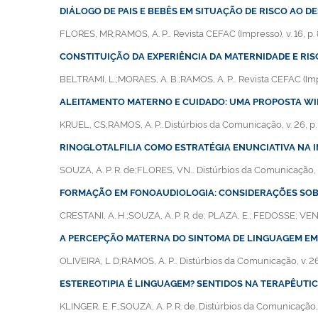
DIÁLOGO DE PAIS E BEBÊS EM SITUAÇÃO DE RISCO AO 
FLORES, MR;RAMOS, A. P… Revista CEFAC (Impresso), v. 16, p.
CONSTITUIÇÃO DA EXPERIÊNCIA DA MATERNIDADE E RI
BELTRAMI, L.;MORAES, A. B.;RAMOS, A. P… Revista CEFAC (Impre
ALEITAMENTO MATERNO E CUIDADO: UMA PROPOSTA W
KRUEL, CS;RAMOS, A. P.. Distúrbios da Comunicação, v. 26, p.
RINOGLOTALFILIA COMO ESTRATÉGIA ENUNCIATIVA NA 
SOUZA, A. P. R. de;FLORES, VN… Distúrbios da Comunicação, v
FORMAÇÃO EM FONOAUDIOLOGIA: CONSIDERAÇÕES SOBRE
CRESTANI, A. H.;SOUZA, A. P. R. de; PLAZA, E.; FEDOSSE; VEND
A PERCEPÇÃO MATERNA DO SINTOMA DE LINGUAGEM EM
OLIVEIRA, L D;RAMOS, A. P… Distúrbios da Comunicação, v. 26,
ESTEREOTIPIA É LINGUAGEM? SENTIDOS NA TERAPÊUTIC
KLINGER, E. F.;SOUZA, A. P. R. de. Distúrbios da Comunicação, 