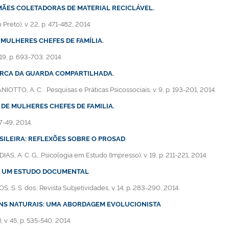
MÃES COLETADORAS DE MATERIAL RECICLÁVEL.
reto), v. 22, p. 471-482, 2014.
MULHERES CHEFES DE FAMÍLIA.
 19, p. 693-703, 2014.
CERCA DA GUARDA COMPARTILHADA.
ANIOTTO, A. C. . Pesquisas e Práticas Psicossociais, v. 9, p. 193-201, 2014.
 DE MULHERES CHEFES DE FAMILIA.
7-49, 2014.
ILEIRA: REFLEXÕES SOBRE O PROSAD
DIAS, A. C. G… Psicologia em Estudo (Impresso), v. 19, p. 211-221, 2014.
: UM ESTUDO DOCUMENTAL
S, S. S. dos.. Revista Subjetividades, v. 14, p. 283-290, 2014.
ENS NATURAIS: UMA ABORDAGEM EVOLUCIONISTA
v. 45, p. 535-540, 2014.