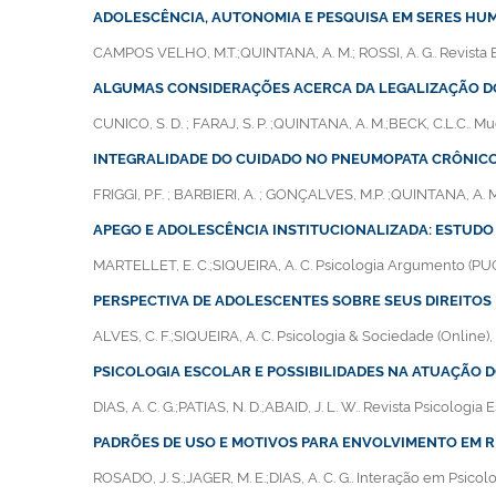
ADOLESCÊNCIA, AUTONOMIA E PESQUISA EM SERES H
CAMPOS VELHO, M.T.;QUINTANA, A. M.; ROSSI, A. G.. Revista Bio
ALGUMAS CONSIDERAÇÕES ACERCA DA LEGALIZAÇÃO DO
CUNICO, S. D. ; FARAJ, S. P. ;QUINTANA, A. M.;BECK, C.L.C.. Mu
INTEGRALIDADE DO CUIDADO NO PNEUMOPATA CRÔNICO:
FRIGGI, P.F. ; BARBIERI, A. ; GONÇALVES, M.P. ;QUINTANA, A. M
APEGO E ADOLESCÊNCIA INSTITUCIONALIZADA: ESTUDO 
MARTELLET, E. C.;SIQUEIRA, A. C. Psicologia Argumento (PUCPR
PERSPECTIVA DE ADOLESCENTES SOBRE SEUS DIREITOS 
ALVES, C. F.;SIQUEIRA, A. C. Psicologia & Sociedade (Online), 
PSICOLOGIA ESCOLAR E POSSIBILIDADES NA ATUAÇÃO 
DIAS, A. C. G.;PATIAS, N. D.;ABAID, J. L. W.. Revista Psicologia E
PADRÕES DE USO E MOTIVOS PARA ENVOLVIMENTO EM R
ROSADO, J. S.;JAGER, M. E.;DIAS, A. C. G.. Interação em Psicologi