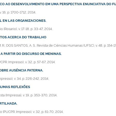
ISCO AO DESENVOLVIMENTO EM UMA PERSPECTIVA ENUNCIATIVA DO
. 16, p. 1700-1712, 2014.
L EN LAS ORGANIZACIONES.
Rosario), v. 17-18, p. 33-47, 2014.
NTOS ACERCA DO TRABALHO
R.; DOS SANTOS, A. S.. Revista de Ciências Humanas (UFSC), v. 48, p. 154-17
 A PARTIR DO DISCURSO DE MENINAS.
R. Impresso), v. 32, p. 57-67, 2014.
SOBRE AUSÊNCIA PATERNA.
mpresso), v. 34, p. 226-242, 2014.
LGUMAS REFLEXÕES
ta (Impressa), v. 19, p. 353-370, 2014.
RTILHADA.
 (PUCPR. Impresso), v. 32, p. 61-70, 2014.