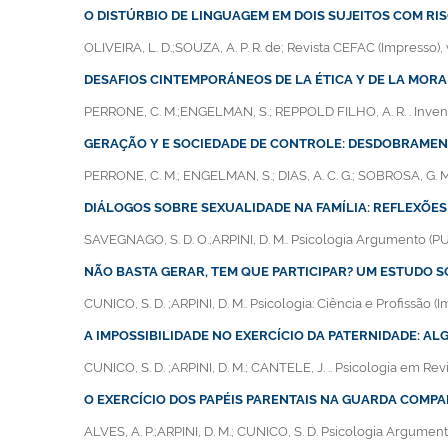
O DISTÚRBIO DE LINGUAGEM EM DOIS SUJEITOS COM R
OLIVEIRA, L. D.;SOUZA, A. P. R. de; Revista CEFAC (Impresso), v
DESAFIOS CINTEMPORÁNEOS DE LA ÉTICA Y DE LA MORA
PERRONE, C. M.;ENGELMAN, S.; REPPOLD FILHO, A. R. . Invenio (
GERAÇÃO Y E SOCIEDADE DE CONTROLE: DESDOBRAME
PERRONE, C. M.; ENGELMAN, S.; DIAS, A. C. G.; SOBROSA, G. M. 
DIÁLOGOS SOBRE SEXUALIDADE NA FAMÍLIA: REFLEXÕES
SAVEGNAGO, S. D. O.;ARPINI, D. M.. Psicologia Argumento (PUCP
NÃO BASTA GERAR, TEM QUE PARTICIPAR? UM ESTUDO 
CUNICO, S. D. ;ARPINI, D. M.. Psicologia: Ciência e Profissão (I
A IMPOSSIBILIDADE NO EXERCÍCIO DA PATERNIDADE: A
CUNICO, S. D. ;ARPINI, D. M.; CANTELE, J. .. Psicologia em Revis
O EXERCÍCIO DOS PAPÉIS PARENTAIS NA GUARDA COMPA
ALVES, A. P.;ARPINI, D. M.; CUNICO, S. D. Psicologia Argumento