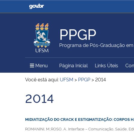
Casa Civil
Ministério da Justiça e
Segurança Pública
PPGP
Ministério da Agricultura,
Ministério da Educação
Programa de Pós-Graduação em P
Pecuária e Abastecimento
Menu Principal do Sítio
Menu
Página Inicial
Links Úteis
Con
Ministério do Meio Ambiente
Ministério do Turismo
Você está aqui:
UFSM
>
PPGP
>
2014
2014
Início do conteúdo
Secretaria de Governo
Gabinete de Segurança
Institucional
MIDIATIZAÇÃO DO CRACK E ESTIGMATIZAÇÃO: CORPOS H
ROMANINI, M.;ROSO, A.. Interface – Comunicação, Saúde, Educaç