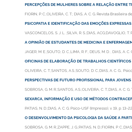
PERCEPÇÕES DE MULHERES SOBRE A RELAÇÃO ENTRE T
FIORIN, P. C.;OLIVEIRA, C. T.; DIAS, A. C. G. Revista Brasileira d
PSICOPATIA E IDENTIFICAÇÃO DAS EMOÇÕES EXPRESSAS 
VASCONCELOS, S. J. L. ;SILVA, R. S.;DIAS, ACG;DAVOGLIO, T. R.;GA
A OPINIÃO DE ESTUDANTES DE MEDICINA E ENFERMAGE
JAGER, M. E.;SOUTO, D. C.;LIMA, R. F.; DEUS, M. D. ; DIAS, A. C
OFICINAS DE ELABORAÇÃO DE TRABALHOS CIENTÍFICOS
OLIVEIRA, C. T.;SANTOS, A.S.;SOUTO, D. C.;DIAS, A. C. G… Psicol
PERSPECTIVAS DE FUTURO PROFISSIONAL PARA JOVENS
SOBROSA, G. M. R.;SANTOS, A.S.;OLIVEIRA, C. T.;DIAS, A. C. G. 
SEXARCA, INFORMAÇÃO E USO DE MÉTODOS CONTRACE
PATIAS, N. D.;DIAS, A. C. G. Psico-USF (Impresso), v. 19, p. 13-2
O DESENVOLVIMENTO DA PSICOLOGIA DA SAÚDE A PART
SOBROSA, G. M. R.;ZAPPE, J. G.;PATIAS, N. D.;FIORIN, P. C.;DIAS,