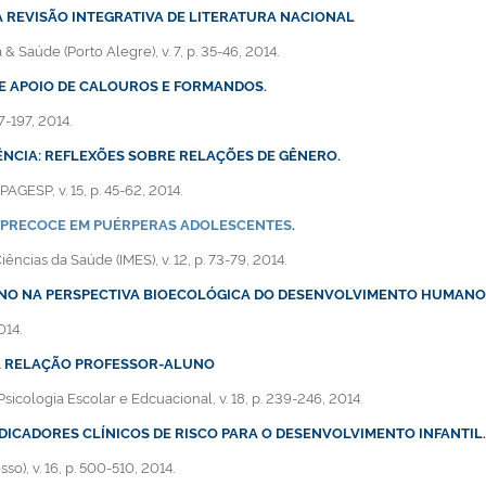
REVISÃO INTEGRATIVA DE LITERATURA NACIONAL
 & Saúde (Porto Alegre), v. 7, p. 35-46, 2014.
DE APOIO DE CALOUROS E FORMANDOS.
87-197, 2014.
NCIA: REFLEXÕES SOBRE RELAÇÕES DE GÊNERO.
SPAGESP, v. 15, p. 45-62, 2014.
 PRECOCE EM PUÉRPERAS ADOLESCENTES
.
iências da Saúde (IMES), v. 12, p. 73-79, 2014.
RNO NA PERSPECTIVA BIOECOLÓGICA DO DESENVOLVIMENTO HUMANO
014.
 A RELAÇÃO PROFESSOR-ALUNO
 Psicologia Escolar e Edcuacional, v. 18, p. 239-246, 2014.
DICADORES CLÍNICOS DE RISCO PARA O DESENVOLVIMENTO INFANTIL.
o), v. 16, p. 500-510, 2014.