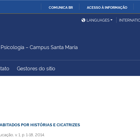
COMUNICA BR
ACESSO À INFORMAÇÃO
Ministério da Defesa
Ministério das Relações
Mini
IR
LANGUAGES
INTERNATI
Exteriores
PARA
O
Ministério da Cidadania
Ministério da Saúde
Mini
CONTEÚDO
sicologia – Campus Santa Maria
tato
Gestores do sítio
Ministério do
Controladoria-Geral da
Mini
Desenvolvimento Regional
União
Famí
Hum
Advocacia-Geral da União
Banco Central do Brasil
Plan
ABITADOS POR HISTÓRIAS E CICATRIZES
ão, v. 1, p. 1-18, 2014.