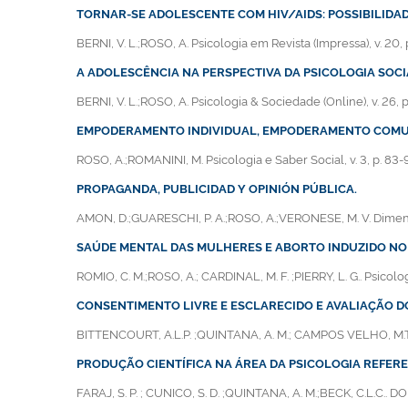
TORNAR-SE ADOLESCENTE COM HIV/AIDS: POSSIBILIDAD
BERNI, V. L.;ROSO, A. Psicologia em Revista (Impressa), v. 20, 
A ADOLESCÊNCIA NA PERSPECTIVA DA PSICOLOGIA SOCI
BERNI, V. L.;ROSO, A. Psicologia & Sociedade (Online), v. 26, p
EMPODERAMENTO INDIVIDUAL, EMPODERAMENTO COMUN
ROSO, A.;ROMANINI, M. Psicologia e Saber Social, v. 3, p. 83-
PROPAGANDA, PUBLICIDAD Y OPINIÓN PÚBLICA.
AMON, D.;GUARESCHI, P. A.;ROSO, A.;VERONESE, M. V. Dimension
SAÚDE MENTAL DAS MULHERES E ABORTO INDUZIDO NO
ROMIO, C. M.;ROSO, A.; CARDINAL, M. F. ;PIERRY, L. G.. Psicologia
CONSENTIMENTO LIVRE E ESCLARECIDO E AVALIAÇÃO D
BITTENCOURT, A.L.P. ;QUINTANA, A. M.; CAMPOS VELHO, M.T. ;GO
PRODUÇÃO CIENTÍFICA NA ÁREA DA PSICOLOGIA REFER
FARAJ, S. P. ; CUNICO, S. D. ;QUINTANA, A. M.;BECK, C.L.C.. DO