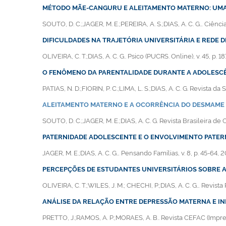
MÉTODO MÃE-CANGURU E ALEITAMENTO MATERNO: UMA 
SOUTO, D. C.;JAGER, M. E.;PEREIRA, A. S.;DIAS, A. C. G… Ciência
DIFICULDADES NA TRAJETÓRIA UNIVERSITÁRIA E REDE 
OLIVEIRA, C. T.;DIAS, A. C. G.. Psico (PUCRS. Online), v. 45, p. 1
O FENÔMENO DA PARENTALIDADE DURANTE A ADOLESCÊ
PATIAS, N. D.;FIORIN, P. C.;LIMA, L. S.;DIAS, A. C. G. Revista da 
ALEITAMENTO MATERNO E A OCORRÊNCIA DO DESMAME
SOUTO, D. C.;JAGER, M. E.;DIAS, A. C. G. Revista Brasileira de C
PATERNIDADE ADOLESCENTE E O ENVOLVIMENTO PATE
JAGER, M. E.;DIAS, A. C. G… Pensando Famílias, v. 8, p. 45-64, 2
PERCEPÇÕES DE ESTUDANTES UNIVERSITÁRIOS SOBRE
OLIVEIRA, C. T.;WILES, J. M.; CHECHI, P.;DIAS, A. C. G… Revista
ANÁLISE DA RELAÇÃO ENTRE DEPRESSÃO MATERNA E IN
PRETTO, J.;RAMOS, A. P.;MORAES, A. B.. Revista CEFAC (Impress