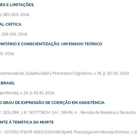
ES E LIMITAÇÕES.
p. 582-601, 2014.
AL CRÍTICA
. 126-136, 2014.
ITÁRIO E CONSCIENTIZAÇÃO: UM ENSAIO TEÓRICO
95, 2014.
es éticas. Subjetividad y Processos Cognitivos, v. 18, p. 32-52, 2014.
 BRASIL
 Revista, v. 24, p. 61-81, 2014.
O GRAU DE EXPRESSÃO DE COERÇÃO EM ASSISTÊNCIA
LDIM, J. R.; WOTTRICH, S.H. ; SEHN, A. .. Revista de Bioetica y Derecho, v.
ENTE À TEMÁTICA DA MORTE
I – 10.5752/P.1678-9563.2013v19n3p441. Psicologia em Revista (Online), v. 19,