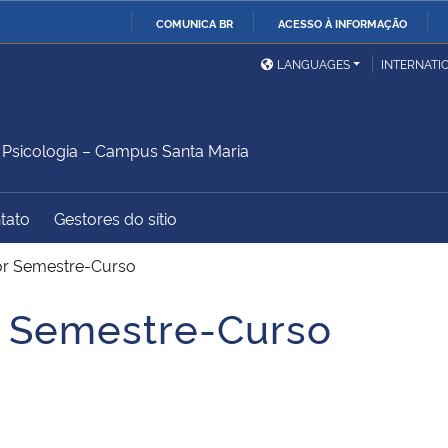
COMUNICA BR
ACESSO À INFORMAÇÃO
Ministério da Defesa
Ministério das Relações
Mini
IR
LANGUAGES
INTERNATI
Exteriores
PARA
O
Ministério da Cidadania
Ministério da Saúde
Mini
CONTEÚDO
sicologia – Campus Santa Maria
tato
Gestores do sítio
Ministério do
Controladoria-Geral da
Mini
Desenvolvimento Regional
União
Famí
or Semestre-Curso
Hum
r Semestre-Curso
Advocacia-Geral da União
Banco Central do Brasil
Plan