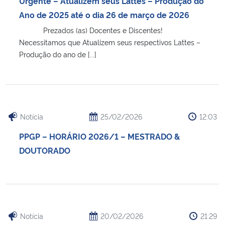
Urgente – Atualizem seus Lattes – Produção do
Ministério da Cidadania
Ano de 2025 até o dia 26 de março de 2026
Prezados (as) Docentes e Discentes!
Ministério da Saúde
Necessitamos que Atualizem seus respectivos Lattes –
Produção do ano de [...]
Ministério de Minas e Energia
Ministério da Ciência, Tecnologia, Inovações e Comunicações
Ministério do Meio Ambiente
Notícia
25/02/2026
12:03
PPGP – HORÁRIO 2026/1 – MESTRADO &
Ministério do Turismo
DOUTORADO
Ministério do Desenvolvimento Regional
Controladoria-Geral da União
Notícia
20/02/2026
21:29
Ministério da Mulher, da Família e dos Direitos Humanos