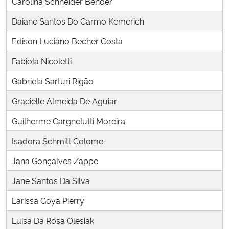
Carolina Schneider Bender
Ministério da Cidadania
Daiane Santos Do Carmo Kemerich
Ministério da Saúde
Edison Luciano Becher Costa
Fabiola Nicoletti
Ministério de Minas e Energia
Gabriela Sarturi Rigão
Ministério da Ciência, Tecnologia, Inovações e Comunicações
Gracielle Almeida De Aguiar
Ministério do Meio Ambiente
Guilherme Cargnelutti Moreira
Isadora Schmitt Colome
Ministério do Turismo
Jana Gonçalves Zappe
Ministério do Desenvolvimento Regional
Jane Santos Da Silva
Controladoria-Geral da União
Larissa Goya Pierry
Luisa Da Rosa Olesiak
Ministério da Mulher, da Família e dos Direitos Humanos