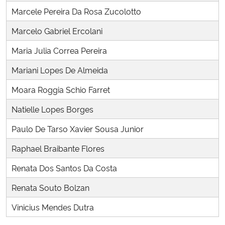
Marcele Pereira Da Rosa Zucolotto
Secretaria-Geral
Marcelo Gabriel Ercolani
Maria Julia Correa Pereira
Secretaria de Governo
Mariani Lopes De Almeida
Gabinete de Segurança Institucional
Moara Roggia Schio Farret
Advocacia-Geral da União
Natielle Lopes Borges
Paulo De Tarso Xavier Sousa Junior
Banco Central do Brasil
Raphael Braibante Flores
Planalto
Renata Dos Santos Da Costa
Renata Souto Bolzan
Vinicius Mendes Dutra