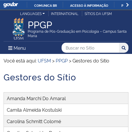
COMUNICA BR
ACESSO À INFORMAÇÃO
PARTI
Casa Civil
LANGUAGES
INTERNATIONAL
SÍTIOS DA UFSM
IR
PPGP
PARA
Ministério da Justiça e Segurança Pública
O
Programa de Pós-Graduação em Psicologia – Campus Santa
Maria
CONTEÚDO
Ministério da Defesa
Buscar no no Sítio
Busca
Busca:
Menu Principal do Sítio
Menu
Busc
Ministério das Relações Exteriores
Você está aqui:
UFSM
>
PPGP
>
Gestores do Sítio
Gestores do Sítio
Ministério da Economia
Início do conteúdo
Ministério da Infraestrutura
Amanda Marchi Do Amaral
Ministério da Agricultura, Pecuária e Abastecimento
Camila Almeida Kostulski
Carolina Schmitt Colomé
Ministério da Educação