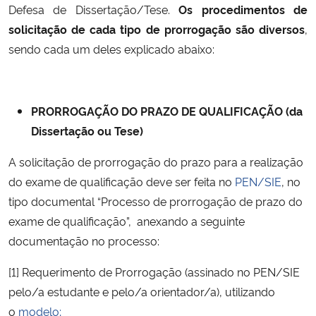
Defesa de Dissertação/Tese.
Os procedimentos de
solicitação de cada tipo de prorrogação são diversos
,
Secretaria-Geral
sendo cada um deles explicado abaixo:
Secretaria de Governo
Gabinete de Segurança Institucional
PRORROGAÇÃO DO PRAZO DE QUALIFICAÇÃO (da
Dissertação ou Tese)
Advocacia-Geral da União
A solicitação de prorrogação do prazo para a realização
do exame de qualificação deve ser feita no
PEN/SIE
, no
Banco Central do Brasil
tipo documental “Processo de prorrogação de prazo do
exame de qualificação”, anexando a seguinte
Planalto
documentação no processo:
[1] Requerimento de Prorrogação (assinado no PEN/SIE
pelo/a estudante e pelo/a orientador/a), utilizando
o
modelo;