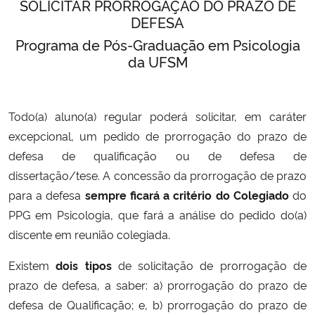
SOLICITAR PRORROGAÇÃO DO PRAZO DE
Ministério da Cidadania
DEFESA
Programa de Pós-Graduação em Psicologia
Ministério da Saúde
da UFSM
Ministério de Minas e Energia
Todo(a) aluno(a) regular poderá solicitar, em caráter
Ministério da Ciência, Tecnologia, Inovações e Comunicações
excepcional, um pedido de prorrogação do prazo de
defesa de qualificação ou de defesa de
Ministério do Meio Ambiente
dissertação/tese. A concessão da prorrogação de prazo
para a defesa
sempre ficará a critério do Colegiado
do
Ministério do Turismo
PPG em Psicologia, que fará a análise do pedido do(a)
discente em reunião colegiada.
Ministério do Desenvolvimento Regional
Existem
dois tipos
de solicitação de prorrogação de
Controladoria-Geral da União
prazo de defesa, a saber: a) prorrogação do prazo de
defesa de Qualificação; e, b) prorrogação do prazo de
Ministério da Mulher, da Família e dos Direitos Humanos