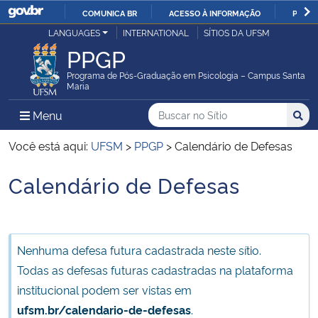
COMUNICA BR
ACESSO À INFORMAÇÃO
PARTI
Casa Civil
LANGUAGES
INTERNATIONAL
SÍTIOS DA UFSM
IR
PPGP
PARA
Ministério da Justiça e Segurança Pública
O
Programa de Pós-Graduação em Psicologia – Campus Santa
Maria
CONTEÚDO
Ministério da Defesa
Buscar no no Sítio
Busca
Busca:
Menu Principal do Sítio
Menu
Busc
Ministério das Relações Exteriores
Você está aqui:
UFSM
>
PPGP
>
Calendário de Defesas
Calendário de Defesas
Ministério da Economia
Início do conteúdo
Ministério da Infraestrutura
Nenhuma defesa futura cadastrada neste sítio.
Ministério da Agricultura, Pecuária e Abastecimento
Todas as defesas futuras cadastradas na plataforma
institucional podem ser vistas em
Ministério da Educação
ufsm.br/calendario-de-defesas
.