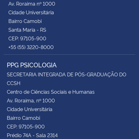
Av. Roraima nº 1000
Cidade Universitária
Secretaria-Geral
Bairro Camobi
Santa Maria - RS
Secretaria de Governo
CEP: 97105-900
+55 (55) 3220-8000
Gabinete de Segurança Institucional
PPG PSICOLOGIA
Advocacia-Geral da União
SECRETARIA INTEGRADA DE PÓS-GRADUAÇÃO DO
Banco Central do Brasil
CCSH
Centro de Ciências Sociais e Humanas
Planalto
Av. Roraima, nº 1000
Cidade Universitária
Bairro Camobi
CEP: 97105-900
Prédio 74A - Sala 2314