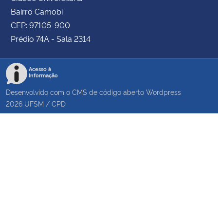
Bairro Camobi
CEP: 97105-900
Prédio 74A - Sala 2314
Acesso à
Informação
Desenvolvido com o CMS de código aberto
Wordpress
2026
UFSM
/
CPD