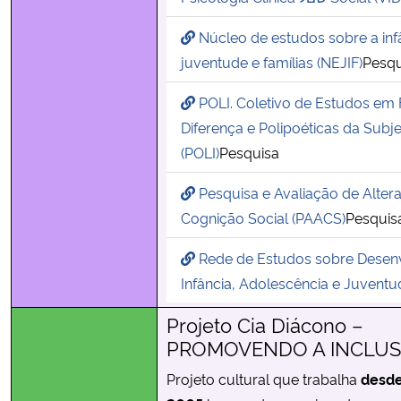
Núcleo de estudos sobre a infâ
juventude e famílias (NEJIF)
Pesqu
POLI. Coletivo de Estudos em F
Diferença e Polipoéticas da Subje
(POLI)
Pesquisa
Pesquisa e Avaliação de Alter
Cognição Social (PAACS)
Pesquis
Rede de Estudos sobre Desen
Infância, Adolescência e Juvent
Projeto Cia Diácono –
PROMOVENDO A INCLUS
Projeto cultural que trabalha
desd