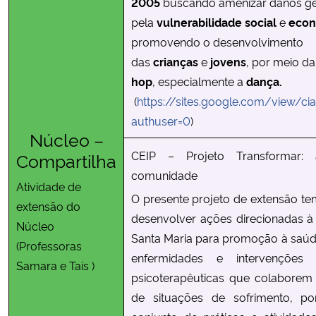
2005
buscando amenizar danos g
pela
vulnerabilidade social
e
econ
promovendo o desenvolvimento
das
crianças
e
jovens
, por meio da
hop
, especialmente a
dança.
(
https://sites.google.com/view/c
authuser=0
)
Núcleo –
Compartilha
CEIP –
Projeto Transformar
comunidade
Atividade de
O presente projeto de extensão t
extensão do
desenvolver ações direcionadas 
Núcleo
Santa Maria para promoção à saúd
(Professoras
enfermidades e intervenções 
Samara e Taís )
psicoterapêuticas que colaborem
de situações de sofrimento, 