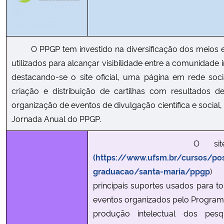
Ministério da Cidadania
Ministério da Saúde
O PPGP tem investido na diversificação dos meios 
utilizados para alcançar visibilidade entre a comunidade i
Ministério de Minas e Energia
destacando-se o site oficial, uma página em rede soci
Ministério da Ciência, Tecnologia, Inovações e Comunicações
criação e distribuição de cartilhas com resultados d
organização de eventos de divulgação científica e social
Ministério do Meio Ambiente
Jornada Anual do PPGP.
Ministério do Turismo
O site instit
(https://www.ufsm.br/cursos/po
Ministério do Desenvolvimento Regional
graduacao/santa-maria/ppgp
)
principais suportes usados para to
Controladoria-Geral da União
eventos organizados pelo Program
produção intelectual dos pes
Ministério da Mulher, da Família e dos Direitos Humanos