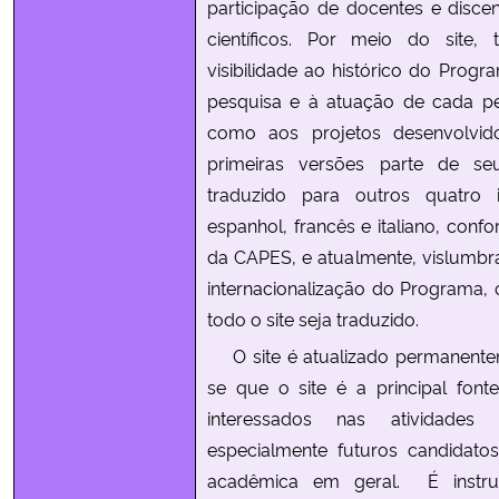
participação de docentes e disce
científicos. Por meio do site
Secretaria-Geral
visibilidade ao histórico do Progr
pesquisa e à atuação de cada p
Secretaria de Governo
como aos projetos desenvolvid
primeiras versões parte de se
Gabinete de Segurança Institucional
traduzido para outros quatro i
espanhol, francês e italiano, confo
Advocacia-Geral da União
da CAPES, e atualmente, vislumb
internacionalização do Programa, 
Banco Central do Brasil
todo o site seja traduzido.
Planalto
O site é atualizado permanente
se que o site é a principal font
interessados nas atividades
especialmente futuros candidat
acadêmica em geral. É instr