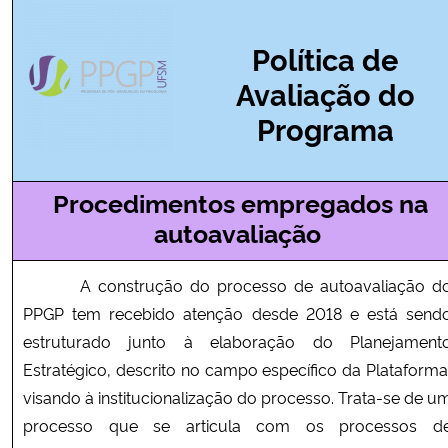
Ministério da Cidadania
Política de
Ministério da Saúde
Avaliação do
Programa
Ministério de Minas e Energia
Ministério da Ciência, Tecnologia, Inovações e Comunicações
Procedimentos empregados na
autoavaliação
Ministério do Meio Ambiente
Ministério do Turismo
A construção do processo de autoavaliação d
PPGP tem recebido atenção desde 2018 e está send
Ministério do Desenvolvimento Regional
estruturado junto à elaboração do Planejament
Estratégico, descrito no campo específico da Plataforma
Controladoria-Geral da União
visando à institucionalização do processo. Trata-se de u
processo que se articula com os processos d
Ministério da Mulher, da Família e dos Direitos Humanos