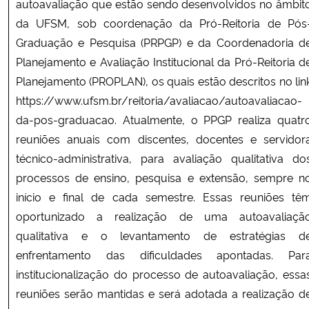
autoavaliação que estão sendo desenvolvidos no âmbit
da UFSM, sob coordenação da Pró-Reitoria de Pós
Secretaria-Geral
Graduação e Pesquisa (PRPGP) e da Coordenadoria d
Planejamento e Avaliação Institucional da Pró-Reitoria d
Secretaria de Governo
Planejamento (PROPLAN), os quais estão descritos no lin
https://www.ufsm.br/reitoria/avaliacao/autoavaliacao-
Gabinete de Segurança Institucional
da-pos-graduacao. Atualmente, o PPGP realiza quatr
reuniões anuais com discentes, docentes e servidor
Advocacia-Geral da União
técnico-administrativa, para avaliação qualitativa do
processos de ensino, pesquisa e extensão, sempre n
Banco Central do Brasil
início e final de cada semestre. Essas reuniões tê
oportunizado a realização de uma autoavaliaçã
Planalto
qualitativa e o levantamento de estratégias d
enfrentamento das dificuldades apontadas. Par
institucionalização do processo de autoavaliação, essa
reuniões serão mantidas e será adotada a realização d