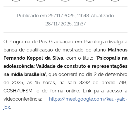
Ministério da Cidadania
Publicado em
25/11/2025, 11h48
. Atualizado
Ministério da Saúde
28/11/2025, 11h37
Ministério de Minas e Energia
O Programa de Pós-Graduação em Psicologia divulga a
banca de qualificação de mestrado do aluno
Matheus
Ministério da Ciência, Tecnologia, Inovações e Comunicações
Fernando Keppel da Silva
, com o título “
Psicopatia na
adolescência: Validade de construto e representações
Ministério do Meio Ambiente
na mídia brasileira
”, que ocorrerá no dia 2 de dezembro
de 2025, às 15 horas, na sala 3232 do prédio 74B,
Ministério do Turismo
CCSH/UFSM, e de forma online. Link para acesso à
videoconferência:
https://meet.google.com/kau-yaic-
Ministério do Desenvolvimento Regional
jdx
.
Controladoria-Geral da União
Ministério da Mulher, da Família e dos Direitos Humanos