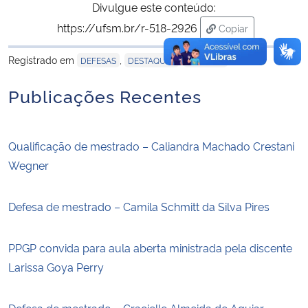
Divulgue este conteúdo:
https://ufsm.br/r-518-2926
Copiar
para área de tran
Registrado em
,
,
DEFESAS
DESTAQUES
NOTÍCIAS
Publicações Recentes
Qualificação de mestrado – Caliandra Machado Crestani
Wegner
Defesa de mestrado – Camila Schmitt da Silva Pires
PPGP convida para aula aberta ministrada pela discente
Larissa Goya Perry
Defesa de mestrado – Gracielle Almeida de Aguiar