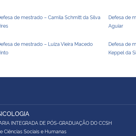
efesa de mestrado – Camila Schmitt da Silva
Defesa de m
ires
Aguiar
efesa de mestrado – Luiza Vieira Macedo
Defesa de m
into
Keppel da S
SICOLOGIA
ARIA INTEGRADA DE PÓS-GRADUAÇÃO DO CCSH
e Ciências Sociais e Humanas