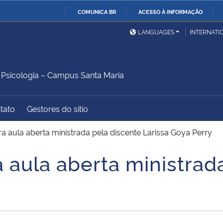
COMUNICA BR
ACESSO À INFORMAÇÃO
Ministério da Defesa
Ministério das Relações
Mini
IR
LANGUAGES
INTERNATI
Exteriores
PARA
O
Ministério da Cidadania
Ministério da Saúde
Mini
CONTEÚDO
sicologia – Campus Santa Maria
tato
Gestores do sítio
Ministério do
Controladoria-Geral da
Mini
Desenvolvimento Regional
União
Famí
 aula aberta ministrada pela discente Larissa Goya Perry
Hum
 aula aberta ministrad
Advocacia-Geral da União
Banco Central do Brasil
Plan
y