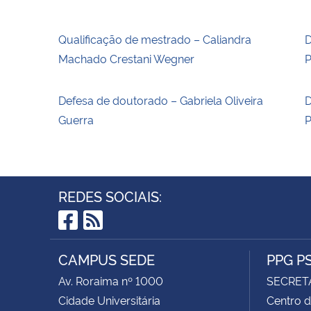
Qualificação de mestrado – Caliandra
D
Machado Crestani Wegner
P
Defesa de doutorado – Gabriela Oliveira
D
Guerra
P
REDES SOCIAIS:
Facebook
RSS
CAMPUS SEDE
PPG P
Av. Roraima nº 1000
SECRET
Cidade Universitária
Centro d