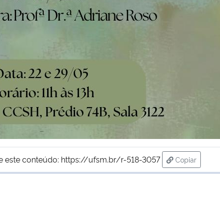
e este conteúdo:
https://ufsm.br/r-518-3057
Copiar
para área d