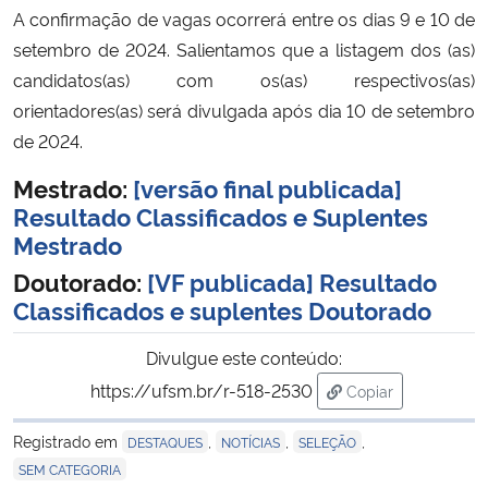
A confirmação de vagas ocorrerá entre os dias 9 e 10 de
setembro de 2024. Salientamos que a listagem dos (as)
Secretaria-Geral
candidatos(as) com os(as) respectivos(as)
orientadores(as) será divulgada após dia 10 de setembro
Secretaria de Governo
de 2024.
Gabinete de Segurança Institucional
Mestrado:
[versão final publicada]
Resultado Classificados e Suplentes
Advocacia-Geral da União
Mestrado
Doutorado:
[VF publicada] Resultado
Banco Central do Brasil
Classificados e suplentes Doutorado
Planalto
Divulgue este conteúdo:
https://ufsm.br/r-518-2530
Copiar
para área de tran
Registrado em
,
,
,
DESTAQUES
NOTÍCIAS
SELEÇÃO
SEM CATEGORIA