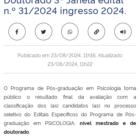
Ministério da Cidadania
n.º 31/2024 ingresso 2024.
Ministério da Saúde
Copiar para área 
Ministério de Minas e Energia
Publicado em
23/08/2024, 11h16
. Atualizado
Ministério da Ciência, Tecnologia, Inovações e Comunicações
23/08/2024, 11h22
Ministério do Meio Ambiente
O Programa de Pós-graduação em Psicologia torna
Ministério do Turismo
público o resultado final da avaliação com a
classificação dos (as) candidatos (as) no processo
Ministério do Desenvolvimento Regional
seletivo do Editais Específicos do Programa de Pós-
Controladoria-Geral da União
graduação em PSICOLOGIA,
nível mestrado e de
doutorado
.
Ministério da Mulher, da Família e dos Direitos Humanos