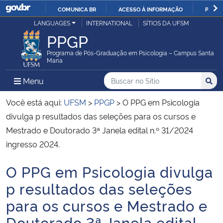
COMUNICA BR
ACESSO À INFORMAÇÃO
PARTI
Casa Civil
LANGUAGES
INTERNATIONAL
SÍTIOS DA UFSM
IR
PPGP
PARA
Ministério da Justiça e Segurança Pública
O
Programa de Pós-Graduação em Psicologia – Campus Santa
Maria
CONTEÚDO
Ministério da Defesa
Buscar no no Sítio
Busca
Busca:
Menu Principal do Sítio
Menu
Busc
Ministério das Relações Exteriores
Você está aqui:
UFSM
>
PPGP
>
O PPG em Psicologia
divulga p resultados das seleções para os cursos e
Ministério da Economia
Mestrado e Doutorado 3ª Janela edital n.º 31/2024
ingresso 2024.
Ministério da Infraestrutura
O PPG em Psicologia divulga
Início do conteúdo
Ministério da Agricultura, Pecuária e Abastecimento
p resultados das seleções
para os cursos e Mestrado e
Ministério da Educação
Doutorado 3ª Janela edital