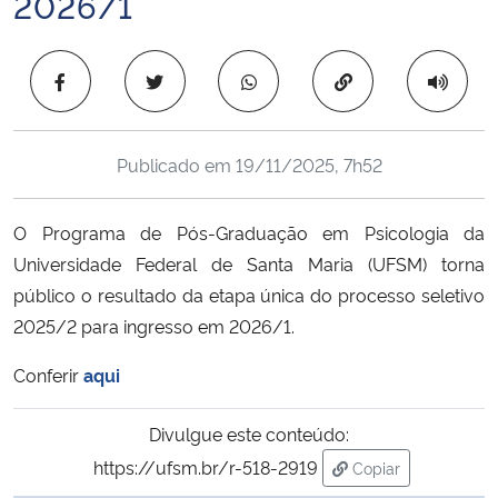
2026/1
Ministério da Cidadania
Copiar para área 
Ministério da Saúde
Ministério de Minas e Energia
Publicado em
19/11/2025, 7h52
Ministério da Ciência, Tecnologia, Inovações e Comunicações
O Programa de Pós-Graduação em Psicologia da
Ministério do Meio Ambiente
Universidade Federal de Santa Maria (UFSM) torna
público o resultado da etapa única do processo seletivo
Ministério do Turismo
2025/2 para ingresso em 2026/1.
Conferir
aqui
Ministério do Desenvolvimento Regional
Divulgue este conteúdo:
Controladoria-Geral da União
https://ufsm.br/r-518-2919
Copiar
Ministério da Mulher, da Família e dos Direitos Humanos
para área de tran