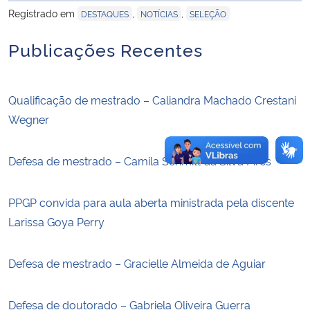
Registrado em
,
,
DESTAQUES
NOTÍCIAS
SELEÇÃO
Secretaria-Geral
Publicações Recentes
Secretaria de Governo
Qualificação de mestrado – Caliandra Machado Crestani
Gabinete de Segurança Institucional
Wegner
Advocacia-Geral da União
Defesa de mestrado – Camila Schmitt da Silva Pires
Banco Central do Brasil
PPGP convida para aula aberta ministrada pela discente
Planalto
Larissa Goya Perry
Defesa de mestrado – Gracielle Almeida de Aguiar
Defesa de doutorado – Gabriela Oliveira Guerra