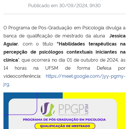
Publicado em
30/09/2024, 9h30
Ministério da Cidadania
Ministério da Saúde
O Programa de Pós-Graduação em Psicologia divulga a
banca de qualificação de mestrado da aluna
Jessica
Ministério de Minas e Energia
Aguiar
, com o título
“Habilidades terapêuticas na
Ministério da Ciência, Tecnologia, Inovações e Comunicações
percepção de psicólogos contextuais iniciantes na
clínica
”, que ocorrerá no dia 01 de outubro de 2024, às
Ministério do Meio Ambiente
14 horas na UFSM de forma Defesa por
videoconferência:
https://meet.google.com/jyy-pgmy-
Ministério do Turismo
jrg
.
Ministério do Desenvolvimento Regional
Controladoria-Geral da União
Ministério da Mulher, da Família e dos Direitos Humanos