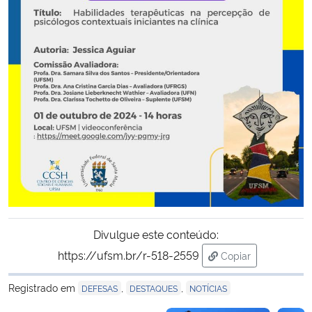
Secretaria-Geral
Secretaria de Governo
Gabinete de Segurança Institucional
Advocacia-Geral da União
Banco Central do Brasil
Planalto
Divulgue este conteúdo:
https://ufsm.br/r-518-2559
Copiar
para área de tran
Registrado em
,
,
DEFESAS
DESTAQUES
NOTÍCIAS