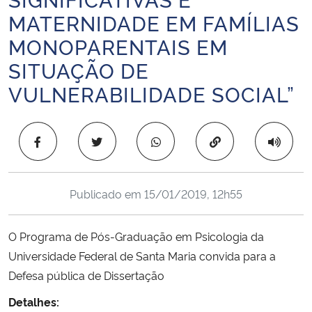
Ministério da Cidadania
MATERNIDADE EM FAMÍLIAS
MONOPARENTAIS EM
Ministério da Saúde
SITUAÇÃO DE
VULNERABILIDADE SOCIAL”
Ministério de Minas e Energia
Ministério da Ciência, Tecnologia, Inovações e Comunicações
Copiar para área 
Ministério do Meio Ambiente
Publicado em
15/01/2019, 12h55
Ministério do Turismo
Ministério do Desenvolvimento Regional
O Programa de Pós-Graduação em Psicologia da
Universidade Federal de Santa Maria convida para a
Controladoria-Geral da União
Defesa pública de Dissertação
Detalhes:
Ministério da Mulher, da Família e dos Direitos Humanos