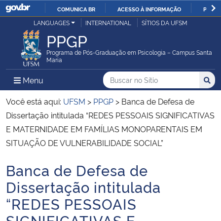
COMUNICA BR
ACESSO À INFORMAÇÃO
PARTI
Casa Civil
LANGUAGES
INTERNATIONAL
SÍTIOS DA UFSM
IR
PPGP
PARA
Ministério da Justiça e Segurança Pública
O
Programa de Pós-Graduação em Psicologia – Campus Santa
Maria
CONTEÚDO
Ministério da Defesa
Buscar no no Sítio
Busca
Busca:
Menu Principal do Sítio
Menu
Busc
Ministério das Relações Exteriores
Você está aqui:
UFSM
>
PPGP
>
Banca de Defesa de
Dissertação intitulada “REDES PESSOAIS SIGNIFICATIVAS
Ministério da Economia
E MATERNIDADE EM FAMÍLIAS MONOPARENTAIS EM
SITUAÇÃO DE VULNERABILIDADE SOCIAL”
Ministério da Infraestrutura
Banca de Defesa de
Início do conteúdo
Ministério da Agricultura, Pecuária e Abastecimento
Dissertação intitulada
“REDES PESSOAIS
Ministério da Educação
SIGNIFICATIVAS E