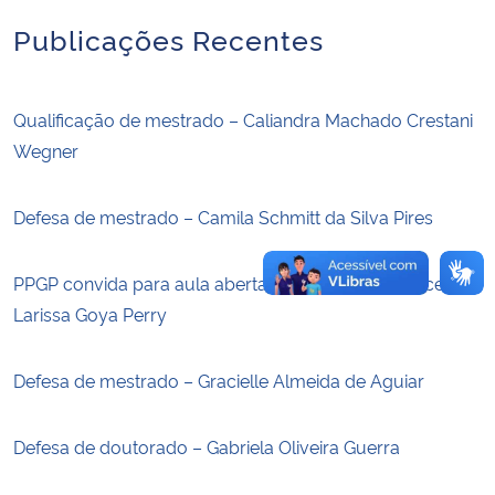
Publicações Recentes
Secretaria-Geral
Secretaria de Governo
Qualificação de mestrado – Caliandra Machado Crestani
Wegner
Gabinete de Segurança Institucional
Defesa de mestrado – Camila Schmitt da Silva Pires
Advocacia-Geral da União
PPGP convida para aula aberta ministrada pela discente
Banco Central do Brasil
Larissa Goya Perry
Planalto
Defesa de mestrado – Gracielle Almeida de Aguiar
Defesa de doutorado – Gabriela Oliveira Guerra