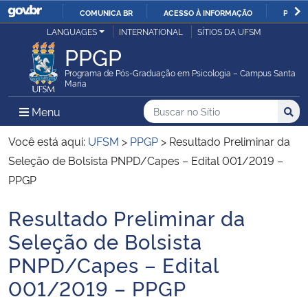
COMUNICA BR
ACESSO À INFORMAÇÃO
PARTI
Casa Civil
LANGUAGES
INTERNATIONAL
SÍTIOS DA UFSM
IR
PPGP
PARA
Ministério da Justiça e Segurança Pública
O
Programa de Pós-Graduação em Psicologia – Campus Santa
Maria
CONTEÚDO
Ministério da Defesa
Buscar no no Sítio
Busca
Busca:
Menu Principal do Sítio
Menu
Busc
Ministério das Relações Exteriores
Você está aqui:
UFSM
>
PPGP
>
Resultado Preliminar da
Seleção de Bolsista PNPD/Capes – Edital 001/2019 –
Ministério da Economia
PPGP
Resultado Preliminar da
Ministério da Infraestrutura
Início do conteúdo
Seleção de Bolsista
Ministério da Agricultura, Pecuária e Abastecimento
PNPD/Capes – Edital
001/2019 – PPGP
Ministério da Educação