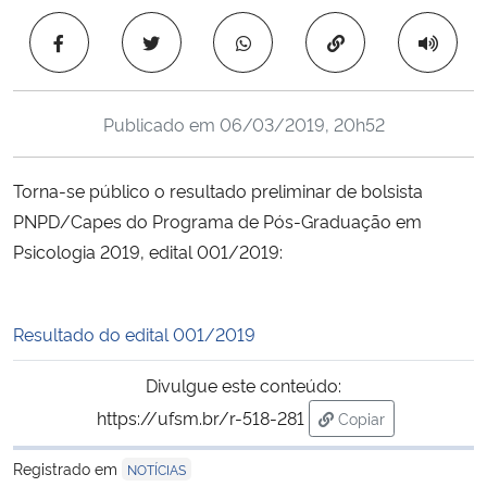
Ministério da Cidadania
Copiar para área 
Ministério da Saúde
Publicado em
06/03/2019, 20h52
Ministério de Minas e Energia
Torna-se público o resultado preliminar de bolsista
Ministério da Ciência, Tecnologia, Inovações e Comunicações
PNPD/Capes do Programa de Pós-Graduação em
Psicologia 2019, edital 001/2019:
Ministério do Meio Ambiente
Ministério do Turismo
Resultado do edital 001/2019
Ministério do Desenvolvimento Regional
Divulgue este conteúdo:
https://ufsm.br/r-518-281
Copiar
Controladoria-Geral da União
para área de trans
Registrado em
NOTÍCIAS
Ministério da Mulher, da Família e dos Direitos Humanos