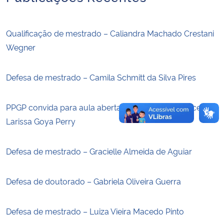
Secretaria-Geral
Qualificação de mestrado – Caliandra Machado Crestani
Wegner
Secretaria de Governo
Defesa de mestrado – Camila Schmitt da Silva Pires
Gabinete de Segurança Institucional
Advocacia-Geral da União
PPGP convida para aula aberta ministrada pela discente
Larissa Goya Perry
Banco Central do Brasil
Defesa de mestrado – Gracielle Almeida de Aguiar
Planalto
Defesa de doutorado – Gabriela Oliveira Guerra
Defesa de mestrado – Luiza Vieira Macedo Pinto