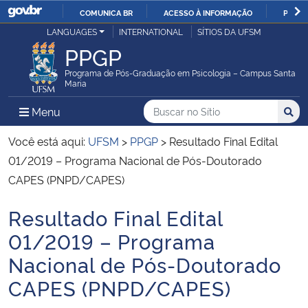
COMUNICA BR
ACESSO À INFORMAÇÃO
PARTI
Casa Civil
LANGUAGES
INTERNATIONAL
SÍTIOS DA UFSM
IR
PPGP
PARA
Ministério da Justiça e Segurança Pública
O
Programa de Pós-Graduação em Psicologia – Campus Santa
Maria
CONTEÚDO
Ministério da Defesa
Buscar no no Sítio
Busca
Busca:
Menu Principal do Sítio
Menu
Busc
Ministério das Relações Exteriores
Você está aqui:
UFSM
>
PPGP
>
Resultado Final Edital
01/2019 – Programa Nacional de Pós-Doutorado
Ministério da Economia
CAPES (PNPD/CAPES)
Resultado Final Edital
Ministério da Infraestrutura
Início do conteúdo
01/2019 – Programa
Ministério da Agricultura, Pecuária e Abastecimento
Nacional de Pós-Doutorado
CAPES (PNPD/CAPES)
Ministério da Educação