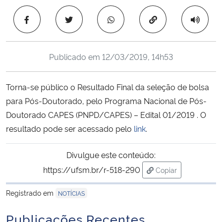
Ministério da Cidadania
Copiar para área 
Ministério da Saúde
Publicado em
12/03/2019, 14h53
Ministério de Minas e Energia
Torna-se público o Resultado Final da seleção de bolsa
Ministério da Ciência, Tecnologia, Inovações e Comunicações
para Pós-Doutorado, pelo Programa Nacional de Pós-
Doutorado CAPES (PNPD/CAPES) – Edital 01/2019 . O
Ministério do Meio Ambiente
resultado pode ser acessado pelo
link
.
Ministério do Turismo
Divulgue este conteúdo:
Ministério do Desenvolvimento Regional
https://ufsm.br/r-518-290
Copiar
para área de trans
Registrado em
Controladoria-Geral da União
NOTÍCIAS
Publicações Recentes
Ministério da Mulher, da Família e dos Direitos Humanos