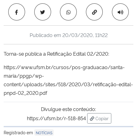
Ministério da Cidadania
Copiar para área 
Ministério da Saúde
Publicado em
20/03/2020, 11h22
Ministério de Minas e Energia
Torna-se pública a Retificação Edital 02/2020:
Ministério da Ciência, Tecnologia, Inovações e Comunicações
https://www.ufsm.br/cursos/pos-graduacao/santa-
Ministério do Meio Ambiente
maria/ppgp/wp-
content/uploads/sites/518/2020/03/retificação-edital-
Ministério do Turismo
pnpd-02_2020.pdf
Ministério do Desenvolvimento Regional
Divulgue este conteúdo:
https://ufsm.br/r-518-854
Copiar
Controladoria-Geral da União
para área de trans
Registrado em
NOTÍCIAS
Ministério da Mulher, da Família e dos Direitos Humanos