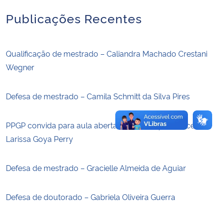
Publicações Recentes
Secretaria-Geral
Secretaria de Governo
Qualificação de mestrado – Caliandra Machado Crestani
Wegner
Gabinete de Segurança Institucional
Defesa de mestrado – Camila Schmitt da Silva Pires
Advocacia-Geral da União
PPGP convida para aula aberta ministrada pela discente
Banco Central do Brasil
Larissa Goya Perry
Planalto
Defesa de mestrado – Gracielle Almeida de Aguiar
Defesa de doutorado – Gabriela Oliveira Guerra