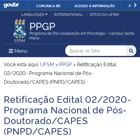
COMUNICA BR
ACESSO À INFORMAÇÃO
PARTI
Casa Civil
LANGUAGES
INTERNATIONAL
SÍTIOS DA UFSM
IR
PPGP
PARA
Ministério da Justiça e Segurança Pública
O
Programa de Pós-Graduação em Psicologia – Campus Santa
Maria
CONTEÚDO
Ministério da Defesa
Buscar no no Sítio
Busca
Busca:
Menu Principal do Sítio
Menu
Busc
Ministério das Relações Exteriores
Você está aqui:
UFSM
>
PPGP
>
Retificação Edital
02/2020- Programa Nacional de Pós-
Ministério da Economia
Doutorado/CAPES (PNPD/CAPES)
Retificação Edital 02/2020-
Ministério da Infraestrutura
Início do conteúdo
Programa Nacional de Pós-
Ministério da Agricultura, Pecuária e Abastecimento
Doutorado/CAPES
(PNPD/CAPES)
Ministério da Educação