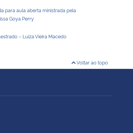
a para aula aberta ministrada pela
rissa Goya Perry
estrado – Luiza Vieira Macedo
Voltar ao topo