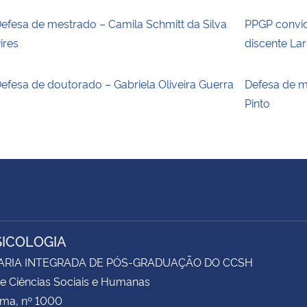
efesa de mestrado – Camila Schmitt da Silva
PPGP convid
ires
discente La
efesa de doutorado – Gabriela Oliveira Guerra
Defesa de m
Pinto
SICOLOGIA
ARIA INTEGRADA DE PÓS-GRADUAÇÃO DO CCSH
e Ciências Sociais e Humanas
ima, nº 1000