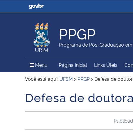
Casa Civil
Ministério da Justiça e
Segurança Pública
PPGP
Ministério da Agricultura,
Ministério da Educação
Programa de Pós-Graduação em P
Pecuária e Abastecimento
Menu Principal do Sítio
Menu
Página Inicial
Links Úteis
Con
Ministério do Meio Ambiente
Ministério do Turismo
Você está aqui:
UFSM
>
PPGP
>
Defesa de doutor
Defesa de doutora
Início do conteúdo
Secretaria de Governo
Gabinete de Segurança
Institucional
Publica