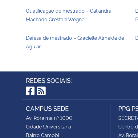
Qualificação de mestrado – Caliandra
D
Machado Crestani Wegner
P
Defesa de mestrado – Gracielle Almeida de
D
Aguiar
REDES SOCIAIS:
Facebook
RSS
CAMPUS SEDE
PPG P
Av. Roraima nº 1000
SECRET
Cidade Universitária
Centro d
Bairro Camobi
Av. Rora