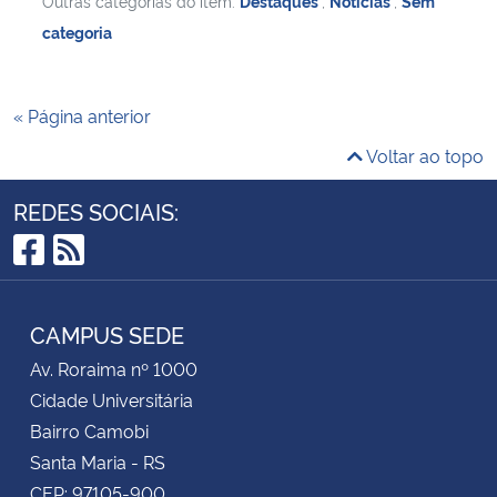
Outras categorias do item:
Destaques
,
Notícias
,
Sem
categoria
« Página anterior
Voltar ao topo
REDES SOCIAIS:
Facebook
RSS
CAMPUS SEDE
Av. Roraima nº 1000
Cidade Universitária
Bairro Camobi
Santa Maria - RS
CEP: 97105-900