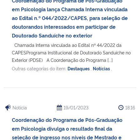
Coordenação do Programa de Pós-Graduação
Ministério da Cidadania
em Psicologia lança Chamada Interna vinculada
ao Edital n.º 044/2022/CAPES, para seleção de
Ministério da Saúde
doutorandos interessados em participar de
Doutorado Sanduíche no exterior
Ministério de Minas e Energia
Chamada Interna vinculada ao Edital nº 44/2022 da
CAPESPrograma Institucional de Doutorado Sanduíche no
Ministério da Ciência, Tecnologia, Inovações e Comunicações
Exterior (PDSE) A Coordenação do Programa [...]
Outras categorias do item:
Destaques
,
Notícias
,
Ministério do Meio Ambiente
Ministério do Turismo
Ministério do Desenvolvimento Regional
Notícia
19/01/2023
18:16
Coordenação do Programa de Pós-Graduação
Controladoria-Geral da União
em Psicologia divulga o resultado final da
seleção de ingresso nos níveis de Mestrado e
Ministério da Mulher, da Família e dos Direitos Humanos