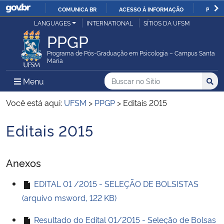
COMUNICA BR
ACESSO À INFORMAÇÃO
PARTI
Casa Civil
LANGUAGES
INTERNATIONAL
SÍTIOS DA UFSM
IR
PPGP
PARA
Ministério da Justiça e Segurança Pública
O
Programa de Pós-Graduação em Psicologia – Campus Santa
Maria
CONTEÚDO
Ministério da Defesa
Buscar no no Sítio
Busca
Busca:
Menu Principal do Sítio
Menu
Busc
Ministério das Relações Exteriores
Você está aqui:
UFSM
>
PPGP
>
Editais 2015
Editais 2015
Ministério da Economia
Início do conteúdo
Ministério da Infraestrutura
Anexos
Ministério da Agricultura, Pecuária e Abastecimento
EDITAL 01 /2015 - SELEÇÃO DE BOLSISTAS
(arquivo msword, 122 KB)
Ministério da Educação
Resultado do Edital 01/2015 - Seleção de Bolsas