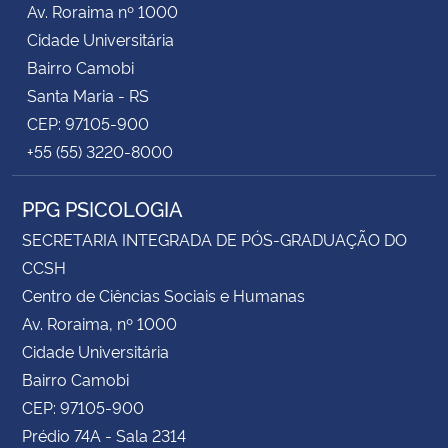
Av. Roraima nº 1000
Cidade Universitária
Secretaria-Geral
Bairro Camobi
Santa Maria - RS
Secretaria de Governo
CEP: 97105-900
+55 (55) 3220-8000
Gabinete de Segurança Institucional
PPG PSICOLOGIA
Advocacia-Geral da União
SECRETARIA INTEGRADA DE PÓS-GRADUAÇÃO DO
Banco Central do Brasil
CCSH
Centro de Ciências Sociais e Humanas
Planalto
Av. Roraima, nº 1000
Cidade Universitária
Bairro Camobi
CEP: 97105-900
Prédio 74A - Sala 2314