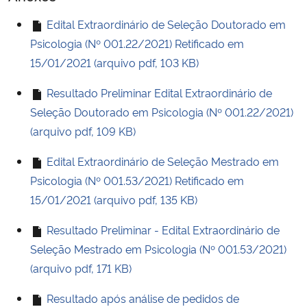
Ministério da Cidadania
Edital Extraordinário de Seleção Doutorado em
Psicologia (Nº 001.22/2021) Retificado em
Ministério da Saúde
15/01/2021 (arquivo pdf, 103 KB)
Ministério de Minas e Energia
Resultado Preliminar Edital Extraordinário de
Seleção Doutorado em Psicologia (Nº 001.22/2021)
Ministério da Ciência, Tecnologia, Inovações e Comunicações
(arquivo pdf, 109 KB)
Ministério do Meio Ambiente
Edital Extraordinário de Seleção Mestrado em
Psicologia (Nº 001.53/2021) Retificado em
Ministério do Turismo
15/01/2021 (arquivo pdf, 135 KB)
Resultado Preliminar - Edital Extraordinário de
Ministério do Desenvolvimento Regional
Seleção Mestrado em Psicologia (Nº 001.53/2021)
Controladoria-Geral da União
(arquivo pdf, 171 KB)
Resultado após análise de pedidos de
Ministério da Mulher, da Família e dos Direitos Humanos