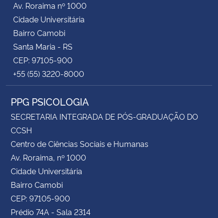
Av. Roraima nº 1000
Cidade Universitária
Secretaria-Geral
Bairro Camobi
Santa Maria - RS
Secretaria de Governo
CEP: 97105-900
+55 (55) 3220-8000
Gabinete de Segurança Institucional
PPG PSICOLOGIA
Advocacia-Geral da União
SECRETARIA INTEGRADA DE PÓS-GRADUAÇÃO DO
Banco Central do Brasil
CCSH
Centro de Ciências Sociais e Humanas
Planalto
Av. Roraima, nº 1000
Cidade Universitária
Bairro Camobi
CEP: 97105-900
Prédio 74A - Sala 2314