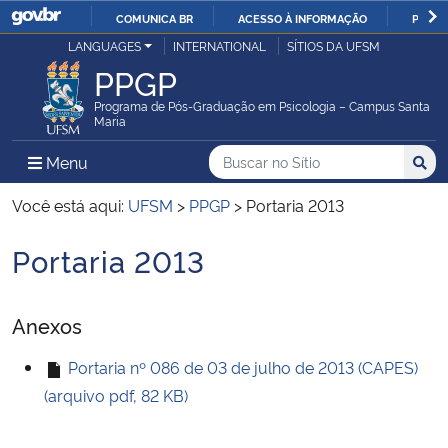
COMUNICA BR
ACESSO À INFORMAÇÃO
PARTI
Casa Civil
LANGUAGES
INTERNATIONAL
SÍTIOS DA UFSM
IR
PPGP
PARA
Ministério da Justiça e Segurança Pública
O
Programa de Pós-Graduação em Psicologia – Campus Santa
Maria
CONTEÚDO
Ministério da Defesa
Buscar no no Sítio
Busca
Busca:
Menu Principal do Sítio
Menu
Busc
Ministério das Relações Exteriores
Você está aqui:
UFSM
>
PPGP
>
Portaria 2013
Portaria 2013
Ministério da Economia
Início do conteúdo
Ministério da Infraestrutura
Anexos
Ministério da Agricultura, Pecuária e Abastecimento
Portaria nº 086 de 03 de julho de 2013 (CAPES)
(arquivo pdf, 82 KB)
Ministério da Educação