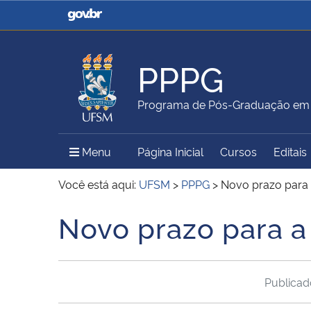
Casa Civil
Ministério da Justiça e
Segurança Pública
PPPG
Ministério da Agricultura,
Ministério da Educação
Programa de Pós-Graduação em Po
Pecuária e Abastecimento
Menu Principal do Sítio
Menu
Página Inicial
Cursos
Editais
Ministério do Meio Ambiente
Ministério do Turismo
Você está aqui:
UFSM
>
PPPG
>
Novo prazo para 
Novo prazo para a
Início do conteúdo
Secretaria de Governo
Gabinete de Segurança
Institucional
Publica