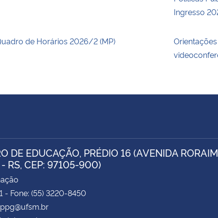
Ingresso 20
uadro de Horários 2026/2 (MP)
Orientações
videoconfer
O DE EDUCAÇÃO, PRÉDIO 16 (AVENIDA RORAIMA
- RS, CEP: 97105-900)
nação
71 - Fone: (55) 3220-8450
 pppg@ufsm.br