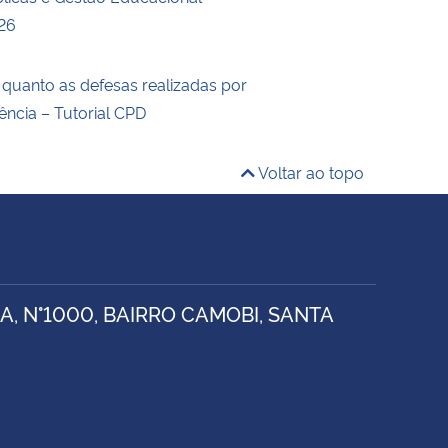
26
 quanto as defesas realizadas por
ência – Tutorial CPD
Voltar ao topo
, N°1000, BAIRRO CAMOBI, SANTA