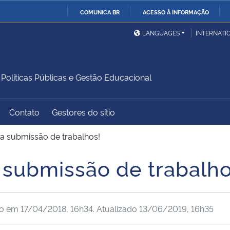
COMUNICA BR
ACESSO À INFORMAÇÃO
Ministério da Defesa
Ministério das Relações
Mini
IR
LANGUAGES
INTERNATI
Exteriores
PARA
O
Ministério da Cidadania
Ministério da Saúde
Mini
CONTEÚDO
líticas Públicas e Gestão Educacional
Contato
Gestores do sítio
Ministério do
Controladoria-Geral da
Mini
Desenvolvimento Regional
União
Famí
a submissão de trabalhos!
Hum
 submissão de trabalho
Advocacia-Geral da União
Banco Central do Brasil
Plan
do em
17/04/2018, 16h34
. Atualizado
13/06/2019, 16h35