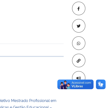
e transferência
Copiar para áre
letivo Mestrado Profissional em
blicas e Gestão Educacional –