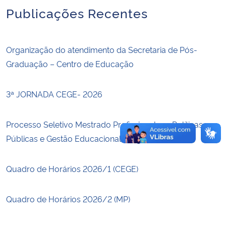
Publicações Recentes
Secretaria-Geral
Organização do atendimento da Secretaria de Pós-
Secretaria de Governo
Graduação – Centro de Educação
Gabinete de Segurança Institucional
3ª JORNADA CEGE- 2026
Advocacia-Geral da União
Processo Seletivo Mestrado Profissional em Políticas
Banco Central do Brasil
Públicas e Gestão Educacional – Ingresso 2026
Planalto
Quadro de Horários 2026/1 (CEGE)
Quadro de Horários 2026/2 (MP)