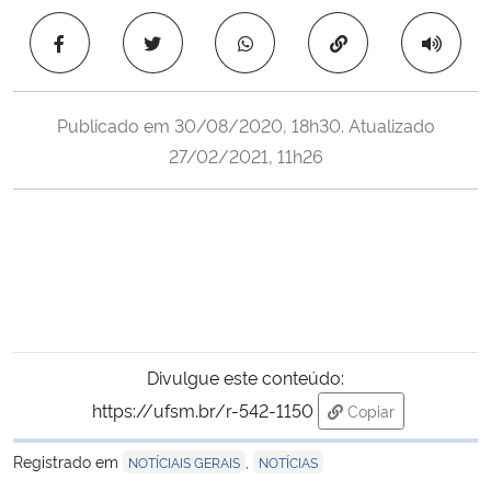
Ministério da Cidadania
Copiar para área 
Ministério da Saúde
Publicado em
30/08/2020, 18h30
. Atualizado
Ministério de Minas e Energia
27/02/2021, 11h26
Ministério da Ciência, Tecnologia, Inovações e Comunicações
Ministério do Meio Ambiente
Ministério do Turismo
Ministério do Desenvolvimento Regional
Divulgue este conteúdo:
https://ufsm.br/r-542-1150
Copiar
Controladoria-Geral da União
para área de tran
Registrado em
,
NOTÍCIAIS GERAIS
NOTÍCIAS
Ministério da Mulher, da Família e dos Direitos Humanos