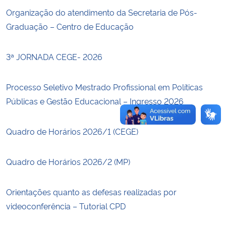
Organização do atendimento da Secretaria de Pós-
Secretaria-Geral
Graduação – Centro de Educação
Secretaria de Governo
3ª JORNADA CEGE- 2026
Gabinete de Segurança Institucional
Processo Seletivo Mestrado Profissional em Políticas
Públicas e Gestão Educacional – Ingresso 2026
Advocacia-Geral da União
Quadro de Horários 2026/1 (CEGE)
Banco Central do Brasil
Planalto
Quadro de Horários 2026/2 (MP)
Orientações quanto as defesas realizadas por
videoconferência – Tutorial CPD