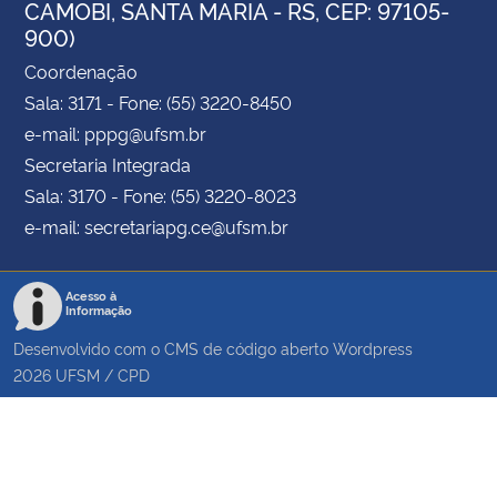
CAMOBI, SANTA MARIA - RS, CEP: 97105-
900)
Coordenação
Sala: 3171 - Fone: (55) 3220-8450
e-mail: pppg@ufsm.br
Secretaria Integrada
Sala: 3170 - Fone: (55) 3220-8023
e-mail: secretariapg.ce@ufsm.br
Acesso à
Informação
Desenvolvido com o CMS de código aberto
Wordpress
2026
UFSM
/
CPD