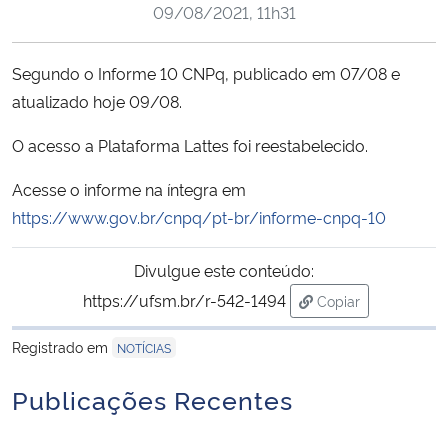
09/08/2021, 11h31
Ministério da Cidadania
Ministério da Saúde
Segundo o Informe 10 CNPq, publicado em 07/08 e
atualizado hoje 09/08.
Ministério de Minas e Energia
O acesso a Plataforma Lattes foi reestabelecido.
Ministério da Ciência, Tecnologia, Inovações e Comunicações
Acesse o informe na íntegra em
https://www.gov.br/cnpq/pt-br/informe-cnpq-10
Ministério do Meio Ambiente
Divulgue este conteúdo:
Ministério do Turismo
https://ufsm.br/r-542-1494
Copiar
para área de tran
Ministério do Desenvolvimento Regional
Registrado em
NOTÍCIAS
Controladoria-Geral da União
Publicações Recentes
Ministério da Mulher, da Família e dos Direitos Humanos