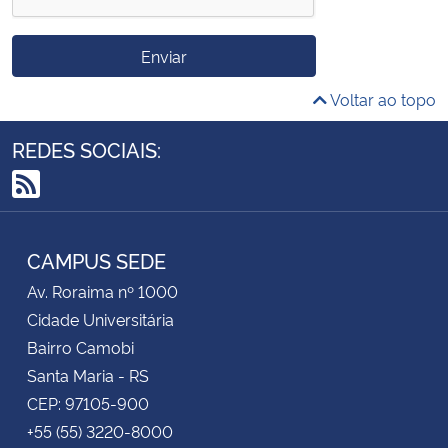
candidatos aptos e interessados
na realização do Curso de
Enviar
Extensão em Gestão de
Processos Criativos em Música:
Voltar ao topo
Experiências, Tecnologias e
REDES SOCIAIS:
Ambiente Digital.
RSS
CAMPUS SEDE
Av. Roraima nº 1000
Cidade Universitária
Bairro Camobi
Santa Maria - RS
CEP: 97105-900
+55 (55) 3220-8000