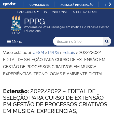
COMUNICA BR
ACESSO À INFORMAÇÃO
PARTI
Casa Civil
LANGUAGES
INTERNATIONAL
SÍTIOS DA UFSM
IR
PPPG
PARA
Ministério da Justiça e Segurança Pública
O
Programa de Pós-Graduação em Políticas Públicas e Gestão
Educacional
CONTEÚDO
Ministério da Defesa
Buscar no no Sítio
Busca
Busca:
Menu Principal do Sítio
Menu
Busc
Ministério das Relações Exteriores
Você está aqui:
UFSM
>
PPPG
>
Editais
>
2022/2022 –
EDITAL DE SELEÇÃO PARA CURSO DE EXTENSÃO EM
Ministério da Economia
GESTÃO DE PROCESSOS CRIATIVOS EM MÚSICA:
EXPERIÊNCIAS, TECNOLOGIAS E AMBIENTE DIGITAL
Ministério da Infraestrutura
Início do conteúdo
Extensão:
2022/2022 – EDITAL DE
Ministério da Agricultura, Pecuária e Abastecimento
SELEÇÃO PARA CURSO DE EXTENSÃO
EM GESTÃO DE PROCESSOS CRIATIVOS
Ministério da Educação
EM MÚSICA: EXPERIÊNCIAS,