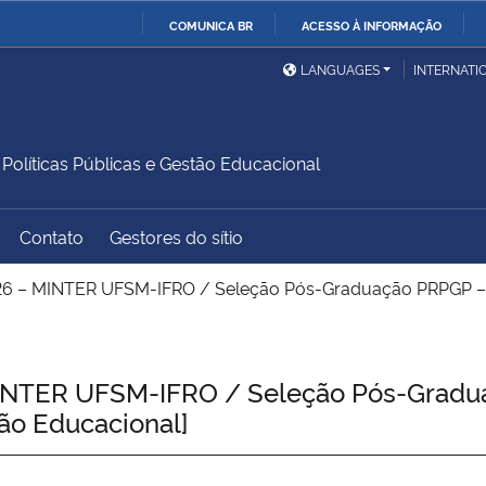
COMUNICA BR
ACESSO À INFORMAÇÃO
Ministério da Defesa
Ministério das Relações
Mini
IR
LANGUAGES
INTERNATI
Exteriores
PARA
O
Ministério da Cidadania
Ministério da Saúde
Mini
CONTEÚDO
líticas Públicas e Gestão Educacional
Contato
Gestores do sítio
Ministério do
Controladoria-Geral da
Mini
Desenvolvimento Regional
União
Famí
 – MINTER UFSM-IFRO / Seleção Pós-Graduação PRPGP – In
Hum
Advocacia-Geral da União
Banco Central do Brasil
Plan
NTER UFSM-IFRO / Seleção Pós-Gradua
tão Educacional]