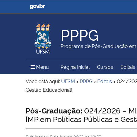
Casa Civil
Ministério da Justiça e
Segurança Pública
PPPG
Ministério da Agricultura,
Ministério da Educação
Programa de Pós-Graduação em Po
Pecuária e Abastecimento
Menu Principal do Sítio
Menu
Página Inicial
Cursos
Editais
Ministério do Meio Ambiente
Ministério do Turismo
Você está aqui:
UFSM
>
PPPG
>
Editais
>
024/2026
Gestão Educacional]
Secretaria de Governo
Gabinete de Segurança
Início do conteúdo
Pós-Graduação:
024/2026 – MI
Institucional
[MP em Políticas Públicas e Ges
Publicado:
15 de jun de 2026 às 18:27