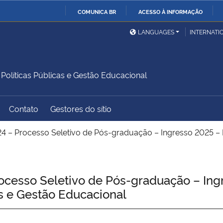
COMUNICA BR
ACESSO À INFORMAÇÃO
Ministério da Defesa
Ministério das Relações
Mini
IR
LANGUAGES
INTERNATI
Exteriores
PARA
O
Ministério da Cidadania
Ministério da Saúde
Mini
CONTEÚDO
líticas Públicas e Gestão Educacional
Contato
Gestores do sítio
Ministério do
Controladoria-Geral da
Mini
Desenvolvimento Regional
União
Famí
 – Processo Seletivo de Pós-graduação – Ingresso 2025 – Me
Hum
Advocacia-Geral da União
Banco Central do Brasil
Plan
cesso Seletivo de Pós-graduação – Ing
as e Gestão Educacional