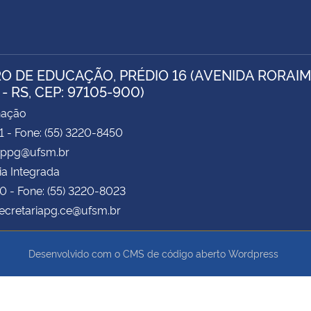
O DE EDUCAÇÃO, PRÉDIO 16 (AVENIDA RORAIMA
- RS, CEP: 97105-900)
nação
71 - Fone: (55) 3220-8450
 pppg@ufsm.br
ia Integrada
70 - Fone: (55) 3220-8023
secretariapg.ce@ufsm.br
Desenvolvido com o CMS de código aberto
Wordpress