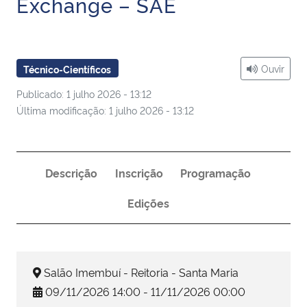
Exchange – SAE
Ministério da Cidadania
Ministério da Saúde
Ouvir
Técnico-Científicos
Ministério de Minas e Energia
Publicado: 1 julho 2026 - 13:12
Última modificação: 1 julho 2026 - 13:12
Ministério da Ciência, Tecnologia, Inovações e Comunicações
Ministério do Meio Ambiente
Descrição
Inscrição
Programação
Ministério do Turismo
Edições
Ministério do Desenvolvimento Regional
Controladoria-Geral da União
Salão Imembuí - Reitoria - Santa Maria
09/11/2026 14:00 - 11/11/2026 00:00
Ministério da Mulher, da Família e dos Direitos Humanos