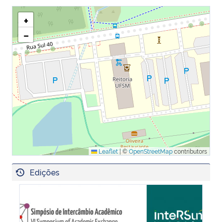
+
−
Leaflet
|
©
OpenStreetMap
contributors
Edições
Symposium of Academic Exchange - SAE