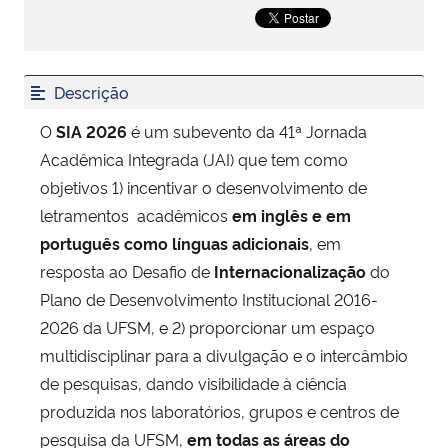
Secretaria-Geral
Descrição
Secretaria de Governo
O
SIA 2026
é um subevento da 41ª Jornada
Gabinete de Segurança Institucional
Acadêmica Integrada (JAI) que tem como
objetivos 1) incentivar o desenvolvimento de
Advocacia-Geral da União
letramentos acadêmicos
em inglês e em
português como línguas adicionais
, em
Banco Central do Brasil
resposta ao Desafio de
Internacionalização
do
Plano de Desenvolvimento Institucional 2016-
Planalto
2026 da UFSM, e 2) proporcionar um espaço
multidisciplinar para a divulgação e o intercâmbio
de pesquisas, dando visibilidade à ciência
produzida nos laboratórios, grupos e centros de
pesquisa da UFSM,
em todas as áreas do