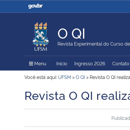
Casa Civil
Ministério da Justiça e
Segurança Pública
O QI
Ministério da Agricultura,
Ministério da Educação
Revista Experimental do Curso de
Pecuária e Abastecimento
Menu Principal do Sítio
Menu
Início
Ingresso 2026
Contato
Ministério do Meio Ambiente
Ministério do Turismo
Você está aqui:
UFSM
>
O QI
>
Revista O QI reali
Revista O QI reali
Início do conteúdo
Secretaria de Governo
Gabinete de Segurança
Institucional
Publica