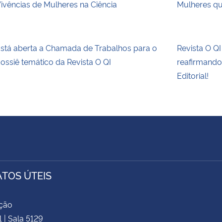
ivências de Mulheres na Ciência
Mulheres q
stá aberta a Chamada de Trabalhos para o
Revista O QI
ossiê temático da Revista O QI
reafirmando
Editorial!
TOS ÚTEIS
ação
1 | Sala 5129