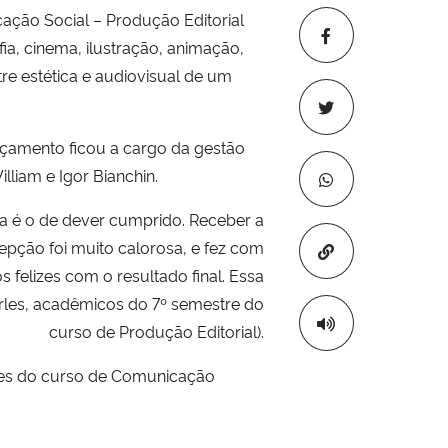
ação Social – Produção Editorial
a, cinema, ilustração, animação,
tre estética e audiovisual de um
nçamento ficou a cargo da gestão
lliam e Igor Bianchin.
ica é o de dever cumprido. Receber a
cepção foi muito calorosa, e fez com
Copiar para áre
 felizes com o resultado final. Essa
arles, acadêmicos do 7º semestre do
curso de Produção Editorial).
tes do curso de Comunicação