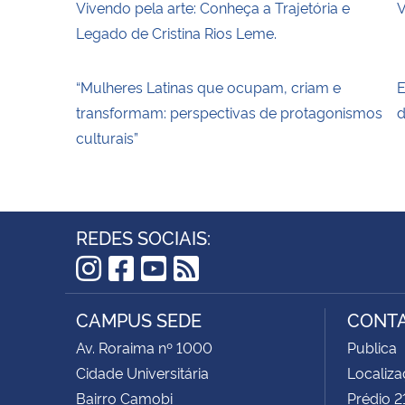
Vivendo pela arte: Conheça a Trajetória e
V
Legado de Cristina Rios Leme.
“Mulheres Latinas que ocupam, criam e
E
transformam: perspectivas de protagonismos
d
culturais”
REDES SOCIAIS:
Instagram
Facebook
YouTube
RSS
CAMPUS SEDE
CONTA
Av. Roraima nº 1000
Publica
Cidade Universitária
Localiz
Bairro Camobi
Prédio 2