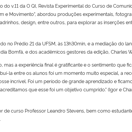
 do v.11 da O QI, Revista Experimental do Curso de Comunic
m e Movimento”, abordou produções experimentais, fotografi
adrinhos, design, entre outros, para explorar as inserções en
zado no Prédio 21 da UFSM, às 13h30min, e a mediação do la
udia Bomfá, e dos acadêmicos gestores da edição, Charles Wi
 mas a experiência final é gratificante e o sentimento que f
ribuí-la entre os alunos foi um momento muito especial, a re
se incrível. Foi um período de grande aprendizado e ficamos
 acreditamos que esse foi um objetivo cumprido.” (Igor e Ch
r de curso Professor Leandro Stevens, bem como estudan
.