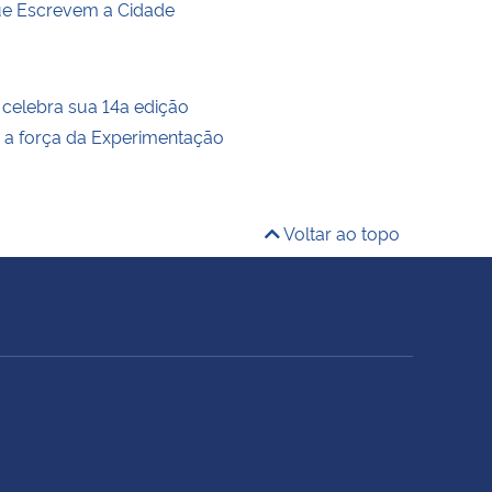
ue Escrevem a Cidade
 celebra sua 14a edição
 a força da Experimentação
Voltar ao topo