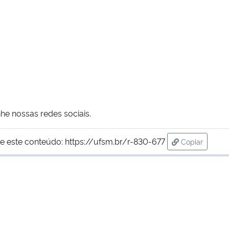
e nossas redes sociais.
e este conteúdo:
https://ufsm.br/r-830-677
Copiar
para área de