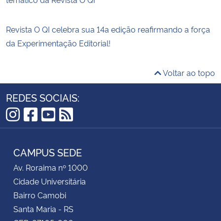
Revista O QI celebra sua 14a edição reafirmando a força
da Experimentação Editorial!
Voltar ao topo
REDES SOCIAIS:
Instagram
Facebook
YouTube
RSS
CAMPUS SEDE
Av. Roraima nº 1000
Cidade Universitária
Bairro Camobi
Santa Maria - RS