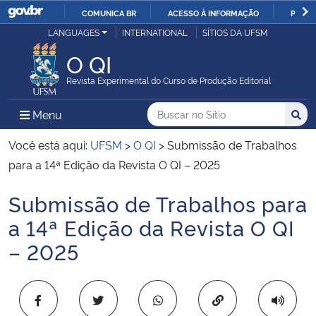
COMUNICA BR
ACESSO À INFORMAÇÃO
PARTI
Casa Civil
LANGUAGES
INTERNATIONAL
SÍTIOS DA UFSM
IR
PARA
O QI
Ministério da Justiça e Segurança Pública
O
Revista Experimental do Curso de Produção Editorial
CONTEÚDO
Ministério da Defesa
Buscar no no Sítio
Busca
Busca:
Menu Principal do Sítio
Menu
Busc
Ministério das Relações Exteriores
Você está aqui:
UFSM
>
O QI
>
Submissão de Trabalhos
para a 14ª Edição da Revista O QI – 2025
Ministério da Economia
Submissão de Trabalhos para
Início do conteúdo
Ministério da Infraestrutura
a 14ª Edição da Revista O QI
– 2025
Ministério da Agricultura, Pecuária e Abastecimento
Ministério da Educação
Copiar para área 