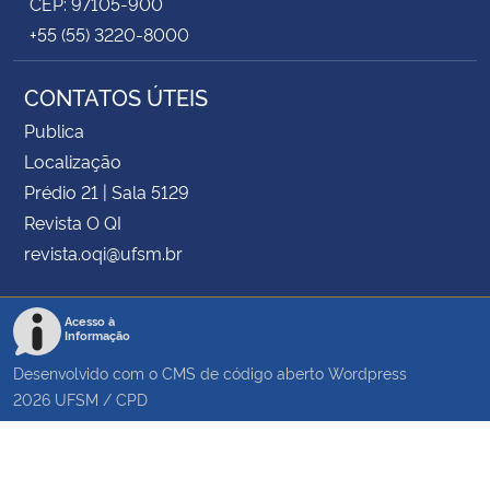
CEP: 97105-900
+55 (55) 3220-8000
CONTATOS ÚTEIS
Publica
Localização
Prédio 21 | Sala 5129
Revista O QI
revista.oqi@ufsm.br
Acesso à
Informação
Desenvolvido com o CMS de código aberto
Wordpress
2026
UFSM
/
CPD