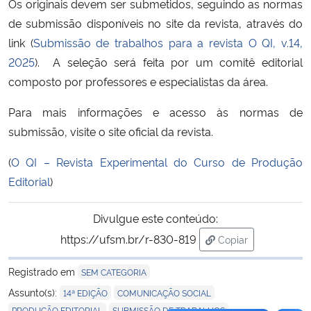
Os originais devem ser submetidos, seguindo as normas
de submissão disponíveis no site da revista, através do
Secretaria-Geral
link (
Submissão de trabalhos para a revista O QI, v.14,
2025
). A seleção será feita por um comitê editorial
Secretaria de Governo
composto por professores e especialistas da área.
Gabinete de Segurança Institucional
Para mais informações e acesso às normas de
submissão, visite o site oficial da revista.
Advocacia-Geral da União
(
O QI – Revista Experimental do Curso de Produção
Banco Central do Brasil
Editorial
)
Planalto
Divulgue este conteúdo:
https://ufsm.br/r-830-819
Copiar
para área de trans
Registrado em
SEM CATEGORIA
,
,
Assunto(s):
14ª EDIÇÃO
COMUNICAÇÃO SOCIAL
,
PRODUÇÃO EDITORIAL
SUBMISSÃO DE TRABALHOS