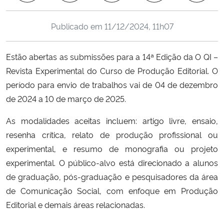
Ministério da Cidadania
Publicado em
11/12/2024, 11h07
Ministério da Saúde
Estão abertas as submissões para a 14ª Edição da O QI –
Ministério de Minas e Energia
Revista Experimental do Curso de Produção Editorial. O
período para envio de trabalhos vai de 04 de dezembro
Ministério da Ciência, Tecnologia, Inovações e Comunicações
de 2024 a 10 de março de 2025.
Ministério do Meio Ambiente
As modalidades aceitas incluem: artigo livre, ensaio,
resenha crítica, relato de produção profissional ou
Ministério do Turismo
experimental, e resumo de monografia ou projeto
experimental. O público-alvo está direcionado a alunos
Ministério do Desenvolvimento Regional
de graduação, pós-graduação e pesquisadores da área
de Comunicação Social, com enfoque em Produção
Controladoria-Geral da União
Editorial e demais áreas relacionadas.
Ministério da Mulher, da Família e dos Direitos Humanos