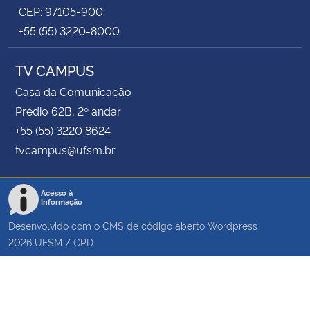
CEP: 97105-900
+55 (55) 3220-8000
TV CAMPUS
Casa da Comunicação
Prédio 62B, 2º andar
+55 (55) 3220 8624
tvcampus@ufsm.br
Acesso à
Informação
Desenvolvido com o CMS de código aberto
Wordpress
2026
UFSM
/
CPD