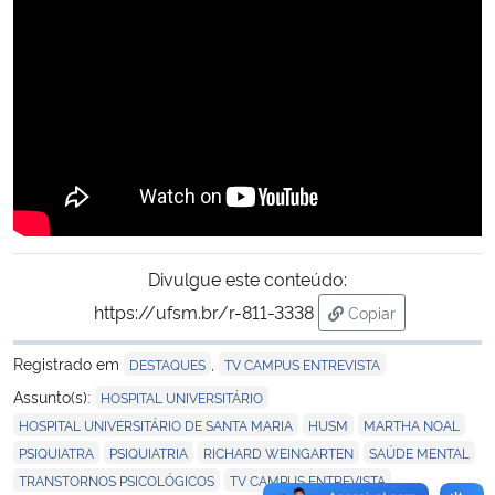
Secretaria-Geral
Secretaria de Governo
Gabinete de Segurança Institucional
Advocacia-Geral da União
Divulgue este conteúdo:
Banco Central do Brasil
https://ufsm.br/r-811-3338
Copiar
para área de trans
Planalto
Registrado em
,
DESTAQUES
TV CAMPUS ENTREVISTA
,
Assunto(s):
HOSPITAL UNIVERSITÁRIO
,
,
,
HOSPITAL UNIVERSITÁRIO DE SANTA MARIA
HUSM
MARTHA NOAL
,
,
,
,
PSIQUIATRA
PSIQUIATRIA
RICHARD WEINGARTEN
SAÚDE MENTAL
,
,
TRANSTORNOS PSICOLÓGICOS
TV CAMPUS ENTREVISTA