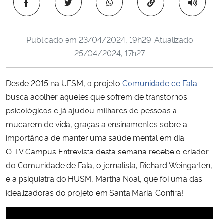
Copiar para área 
Ministério da Cidadania
Ministério da Saúde
Publicado em
23/04/2024, 19h29
. Atualizado
25/04/2024, 17h27
Ministério de Minas e Energia
Desde 2015 na UFSM, o projeto
Comunidade de Fala
Ministério da Ciência, Tecnologia, Inovações e Comunicações
busca acolher aqueles que sofrem de transtornos
psicológicos e já ajudou milhares de pessoas a
Ministério do Meio Ambiente
mudarem de vida, graças a ensinamentos sobre a
importância de manter uma saúde mental em dia.
Ministério do Turismo
O TV Campus Entrevista desta semana recebe o criador
do Comunidade de Fala, o jornalista, Richard Weingarten,
Ministério do Desenvolvimento Regional
e a psiquiatra do HUSM, Martha Noal, que foi uma das
Controladoria-Geral da União
idealizadoras do projeto em Santa Maria. Confira!
Ministério da Mulher, da Família e dos Direitos Humanos