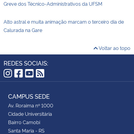
Greve dos Técnico-Administrativos da UFSM
Alto astral e muita animação marcam o terceiro dia de
Calurada na Gare
Voltar ao topo
REDES SOCIAIS:
Instagram
Facebook
YouTube
RSS
CAMPUS SEDE
Av. Roraima nº 1000
Cidade Universitária
Bairro Camobi
Santa Maria - RS