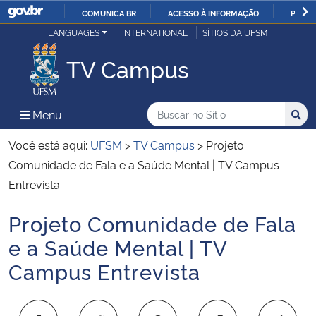
COMUNICA BR
ACESSO À INFORMAÇÃO
PARTI
Casa Civil
LANGUAGES
INTERNATIONAL
SÍTIOS DA UFSM
IR
PARA
TV Campus
Ministério da Justiça e Segurança Pública
O
CONTEÚDO
Ministério da Defesa
Buscar no no Sítio
Busca
Busca:
Menu Principal do Sítio
Menu
Busc
Ministério das Relações Exteriores
Você está aqui:
UFSM
>
TV Campus
>
Projeto
Comunidade de Fala e a Saúde Mental | TV Campus
Ministério da Economia
Entrevista
Projeto Comunidade de Fala
Ministério da Infraestrutura
Início do conteúdo
e a Saúde Mental | TV
Ministério da Agricultura, Pecuária e Abastecimento
Campus Entrevista
Ministério da Educação