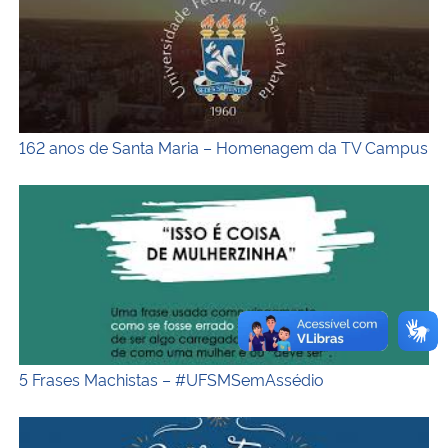
162 anos de Santa Maria – Homenagem da TV Campus
5 Frases Machistas – #UFSMSemAssédio
5 Frases Machistas – #UFSMSemAssédio
Boas Festas e Feliz 2020!