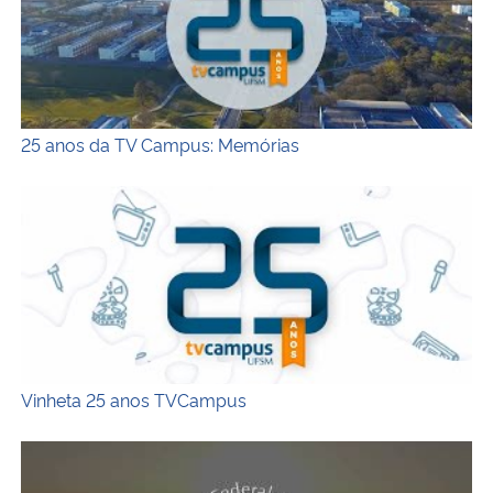
Secretaria-Geral
Secretaria de Governo
25 anos da TV Campus: Memórias
Gabinete de Segurança Institucional
Vinheta 25 anos TVCampus
Advocacia-Geral da União
Banco Central do Brasil
Planalto
Vinheta 25 anos TVCampus
162 anos de Santa Maria – Homenagem da TV Campus