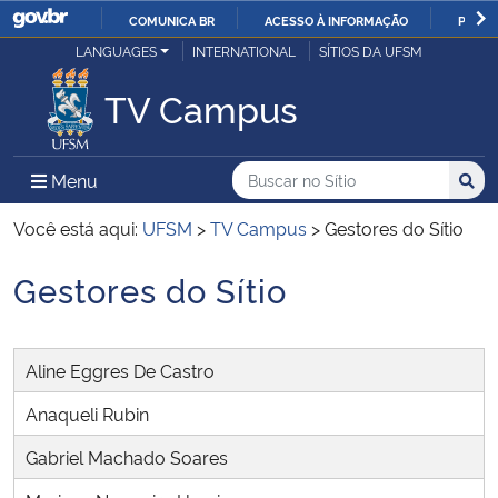
COMUNICA BR
ACESSO À INFORMAÇÃO
PARTI
Casa Civil
LANGUAGES
INTERNATIONAL
SÍTIOS DA UFSM
IR
PARA
TV Campus
Ministério da Justiça e Segurança Pública
O
CONTEÚDO
Ministério da Defesa
Buscar no no Sítio
Busca
Busca:
Menu Principal do Sítio
Menu
Busc
Ministério das Relações Exteriores
Você está aqui:
UFSM
>
TV Campus
>
Gestores do Sítio
Gestores do Sítio
Ministério da Economia
Início do conteúdo
Ministério da Infraestrutura
Aline Eggres De Castro
Ministério da Agricultura, Pecuária e Abastecimento
Anaqueli Rubin
Gabriel Machado Soares
Ministério da Educação