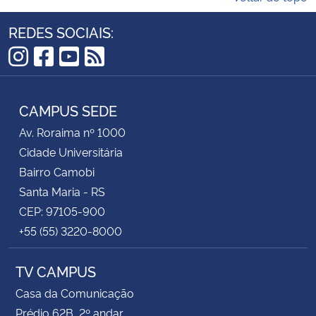
REDES SOCIAIS:
Secretaria-Geral
Instagram
Facebook
YouTube
RSS
Secretaria de Governo
CAMPUS SEDE
Gabinete de Segurança Institucional
Av. Roraima nº 1000
Advocacia-Geral da União
Cidade Universitária
Bairro Camobi
Banco Central do Brasil
Santa Maria - RS
CEP: 97105-900
Planalto
+55 (55) 3220-8000
TV CAMPUS
Casa da Comunicação
Prédio 62B, 2º andar