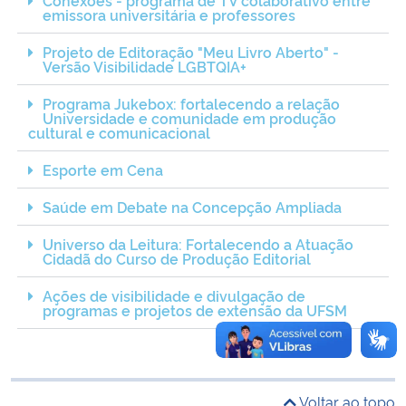
emissora universitária e professores
Ministério da Cidadania
Projeto de Editoração "Meu Livro Aberto" -
Ministério da Saúde
Versão Visibilidade LGBTQIA+
Programa Jukebox: fortalecendo a relação
Ministério de Minas e Energia
Universidade e comunidade em produção
cultural e comunicacional
Ministério da Ciência, Tecnologia, Inovações e Comunicações
Esporte em Cena
Saúde em Debate na Concepção Ampliada
Ministério do Meio Ambiente
Universo da Leitura: Fortalecendo a Atuação
Ministério do Turismo
Cidadã do Curso de Produção Editorial
Ações de visibilidade e divulgação de
Ministério do Desenvolvimento Regional
programas e projetos de extensão da UFSM
Controladoria-Geral da União
Voltar ao topo
Ministério da Mulher, da Família e dos Direitos Humanos