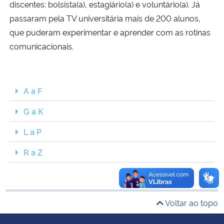
discentes: bolsista(a), estagiário(a) e voluntário(a). Já
Ministério da Cidadania
passaram pela TV universitária mais de 200 alunos,
que puderam experimentar e aprender com as rotinas
Ministério da Saúde
comunicacionais.
Ministério de Minas e Energia
Ministério da Ciência, Tecnologia, Inovações e Comunicações
A a F
G a K
Ministério do Meio Ambiente
L a P
Ministério do Turismo
R a Z
Ministério do Desenvolvimento Regional
Controladoria-Geral da União
Voltar ao topo
Ministério da Mulher, da Família e dos Direitos Humanos