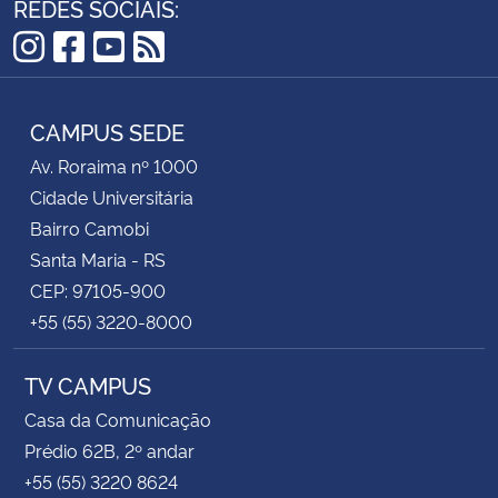
REDES SOCIAIS:
Secretaria-Geral
Instagram
Facebook
YouTube
RSS
Secretaria de Governo
CAMPUS SEDE
Av. Roraima nº 1000
Gabinete de Segurança Institucional
Cidade Universitária
Bairro Camobi
Advocacia-Geral da União
Santa Maria - RS
Banco Central do Brasil
CEP: 97105-900
+55 (55) 3220-8000
Planalto
TV CAMPUS
Casa da Comunicação
Prédio 62B, 2º andar
+55 (55) 3220 8624