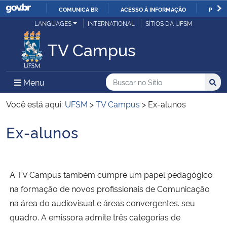
COMUNICA BR
ACESSO À INFORMAÇÃO
PARTI
Casa Civil
LANGUAGES
INTERNATIONAL
SÍTIOS DA UFSM
IR
PARA
TV Campus
Ministério da Justiça e Segurança Pública
O
CONTEÚDO
Ministério da Defesa
Buscar no no Sítio
Busca
Busca:
Menu Principal do Sítio
Menu
Busc
Ministério das Relações Exteriores
Você está aqui:
UFSM
>
TV Campus
>
Ex-alunos
Ex-alunos
Ministério da Economia
Início do conteúdo
Ministério da Infraestrutura
A TV Campus também cumpre um papel pedagógico
Ministério da Agricultura, Pecuária e Abastecimento
na formação de novos profissionais de Comunicação
na área do audiovisual e áreas convergentes. seu
Ministério da Educação
quadro. A emissora admite três categorias de