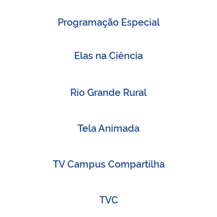
Ministério da Cidadania
Programação Especial
Ministério da Saúde
Elas na Ciência
Ministério de Minas e Energia
Ministério da Ciência, Tecnologia, Inovações e Comunicações
Rio Grande Rural
Ministério do Meio Ambiente
Tela Animada
Ministério do Turismo
TV Campus Compartilha
Ministério do Desenvolvimento Regional
Controladoria-Geral da União
TVC
Ministério da Mulher, da Família e dos Direitos Humanos