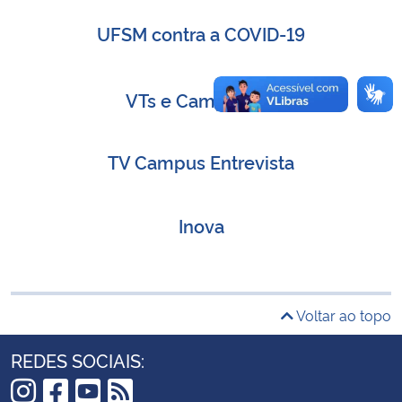
UFSM contra a COVID-19
Secretaria-Geral
Secretaria de Governo
VTs e Campanhas
Gabinete de Segurança Institucional
TV Campus Entrevista
Advocacia-Geral da União
Inova
Banco Central do Brasil
Planalto
Voltar ao topo
REDES SOCIAIS: