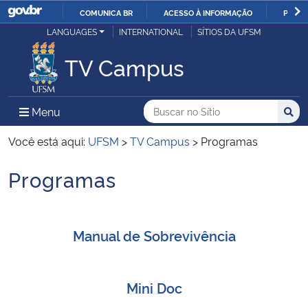
COMUNICA BR
ACESSO À INFORMAÇÃO
PARTI
Casa Civil
LANGUAGES
INTERNATIONAL
SÍTIOS DA UFSM
IR
PARA
TV Campus
Ministério da Justiça e Segurança Pública
O
CONTEÚDO
Ministério da Defesa
Buscar no no Sítio
Busca
Busca:
Menu Principal do Sítio
Menu
Busc
Ministério das Relações Exteriores
Você está aqui:
UFSM
>
TV Campus
>
Programas
Programas
Ministério da Economia
Início do conteúdo
Ministério da Infraestrutura
Manual de Sobrevivência
Ministério da Agricultura, Pecuária e Abastecimento
Ministério da Educação
Mini Doc