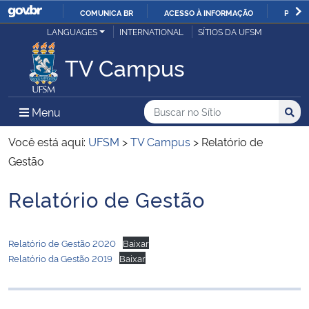
COMUNICA BR
ACESSO À INFORMAÇÃO
PARTI
Casa Civil
LANGUAGES
INTERNATIONAL
SÍTIOS DA UFSM
IR
PARA
TV Campus
Ministério da Justiça e Segurança Pública
O
CONTEÚDO
Ministério da Defesa
Buscar no no Sítio
Busca
Busca:
Menu Principal do Sítio
Menu
Busc
Ministério das Relações Exteriores
Você está aqui:
UFSM
>
TV Campus
>
Relatório de
Gestão
Ministério da Economia
Relatório de Gestão
Início do conteúdo
Ministério da Infraestrutura
Relatório de Gestão 2020
Baixar
Ministério da Agricultura, Pecuária e Abastecimento
Relatório da Gestão 2019
Baixar
Ministério da Educação