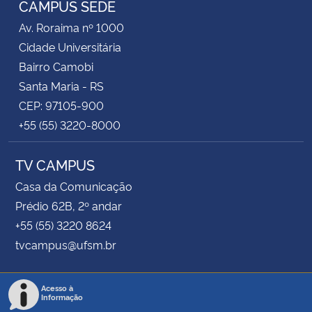
CAMPUS SEDE
Av. Roraima nº 1000
Secretaria-Geral
Cidade Universitária
Bairro Camobi
Secretaria de Governo
Santa Maria - RS
CEP: 97105-900
Gabinete de Segurança Institucional
+55 (55) 3220-8000
Advocacia-Geral da União
TV CAMPUS
Banco Central do Brasil
Casa da Comunicação
Prédio 62B, 2º andar
Planalto
+55 (55) 3220 8624
tvcampus@ufsm.br
Acesso à
Informação