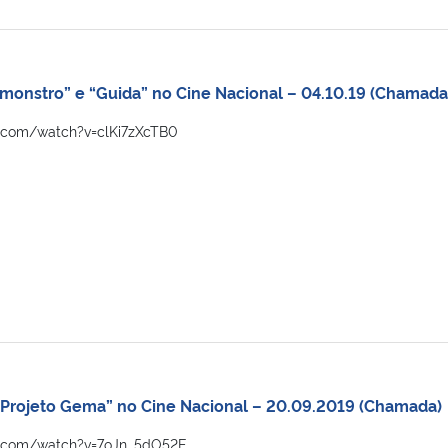
 monstro” e “Guida” no Cine Nacional – 04.10.19 (Chamada
.com/watch?v=clKi7zXcTB0
– Projeto Gema” no Cine Nacional – 20.09.2019 (Chamada)
e.com/watch?v=7oJn_5dO52E