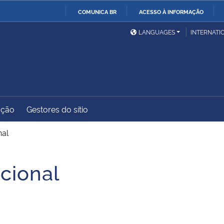
COMUNICA BR
ACESSO À INFORMAÇÃO
Ministério da Defesa
Ministério das Relações
Mini
IR
LANGUAGES
INTERNATI
Exteriores
PARA
O
Ministério da Cidadania
Ministério da Saúde
Mini
CONTEÚDO
ação
Gestores do sítio
Ministério do
Controladoria-Geral da
Mini
Desenvolvimento Regional
União
Famí
nal
Hum
cional
Advocacia-Geral da União
Banco Central do Brasil
Plan