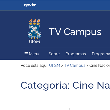
Casa Civil
Ministério da Justiça e
Segurança Pública
TV Campus
Ministério da Agricultura,
Ministério da Educação
Pecuária e Abastecimento
Menu Principal do Sítio
Menu
Sobre
Programas
Program
Ministério do Meio Ambiente
Ministério do Turismo
Você está aqui:
UFSM
>
TV Campus
>
Cine Nacio
Início do conteúdo
Categoria:
Cine Na
Secretaria de Governo
Gabinete de Segurança
Institucional