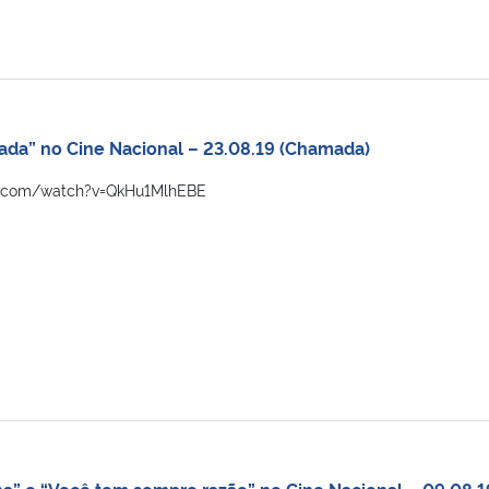
ada” no Cine Nacional – 23.08.19 (Chamada)
e.com/watch?v=QkHu1MlhEBE
ha” e “Você tem sempre razão” no Cine Nacional – 09.08.