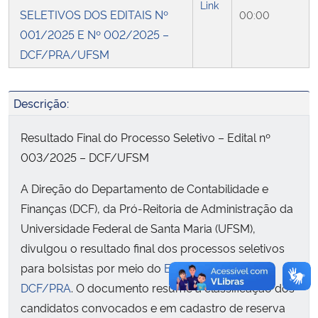
Link
SELETIVOS DOS EDITAIS Nº
00:00
Secretaria-Geral
001/2025 E Nº 002/2025 –
DCF/PRA/UFSM
Secretaria de Governo
Descrição:
Gabinete de Segurança Institucional
Resultado Final do Processo Seletivo – Edital nº
Advocacia-Geral da União
003/2025 – DCF/UFSM
Banco Central do Brasil
A Direção do Departamento de Contabilidade e
Finanças (DCF), da Pró-Reitoria de Administração da
Planalto
Universidade Federal de Santa Maria (UFSM),
divulgou o resultado final dos processos seletivos
para bolsistas por meio do
Edital nº 003/2025-
DCF/PRA
. O documento resume a classificação dos
candidatos convocados e em cadastro de reserva