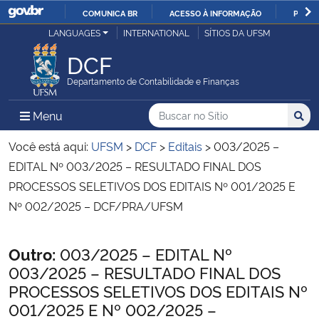
COMUNICA BR
ACESSO À INFORMAÇÃO
PARTI
Casa Civil
LANGUAGES
INTERNATIONAL
SÍTIOS DA UFSM
IR
PARA
DCF
Ministério da Justiça e Segurança Pública
O
Departamento de Contabilidade e Finanças
CONTEÚDO
Ministério da Defesa
Buscar no no Sítio
Busca
Busca:
Menu Principal do Sítio
Menu
Busc
Ministério das Relações Exteriores
Você está aqui:
UFSM
>
DCF
>
Editais
>
003/2025 –
EDITAL Nº 003/2025 – RESULTADO FINAL DOS
Ministério da Economia
PROCESSOS SELETIVOS DOS EDITAIS Nº 001/2025 E
Nº 002/2025 – DCF/PRA/UFSM
Ministério da Infraestrutura
Início do conteúdo
Outro:
003/2025 – EDITAL Nº
Ministério da Agricultura, Pecuária e Abastecimento
003/2025 – RESULTADO FINAL DOS
PROCESSOS SELETIVOS DOS EDITAIS Nº
Ministério da Educação
001/2025 E Nº 002/2025 –