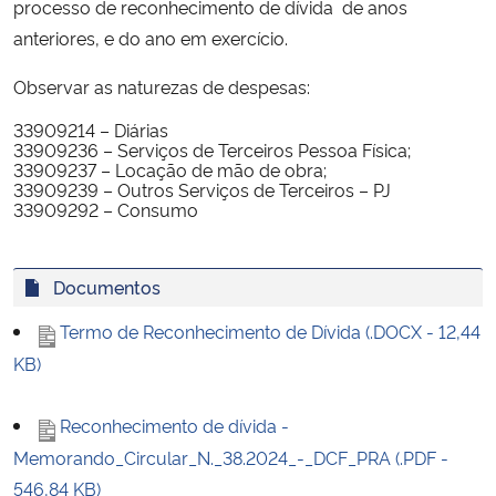
processo de reconhecimento de dívida de anos
Ministério da Cidadania
anteriores, e do ano em exercício.
Ministério da Saúde
Observar as naturezas de despesas:
33909214 – Diárias
Ministério de Minas e Energia
33909236 – Serviços de Terceiros Pessoa Física;
33909237 – Locação de mão de obra;
33909239 – Outros Serviços de Terceiros – PJ
Ministério da Ciência, Tecnologia, Inovações e Comunicações
33909292 – Consumo
Ministério do Meio Ambiente
Documentos
Ministério do Turismo
Termo de Reconhecimento de Dívida (.DOCX - 12,44
KB)
Ministério do Desenvolvimento Regional
Reconhecimento de dívida -
Controladoria-Geral da União
Memorando_Circular_N._38.2024_-_DCF_PRA (.PDF -
546,84 KB)
Ministério da Mulher, da Família e dos Direitos Humanos