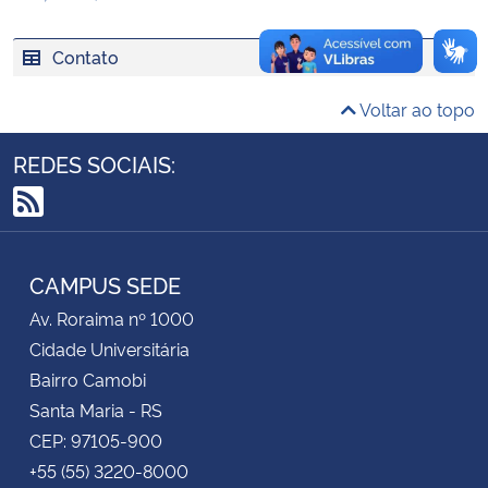
Secretaria-Geral
Contato
Voltar ao topo
Secretaria de Governo
REDES SOCIAIS:
Gabinete de Segurança Institucional
RSS
Advocacia-Geral da União
CAMPUS SEDE
Banco Central do Brasil
Av. Roraima nº 1000
Planalto
Cidade Universitária
Bairro Camobi
Santa Maria - RS
CEP: 97105-900
+55 (55) 3220-8000