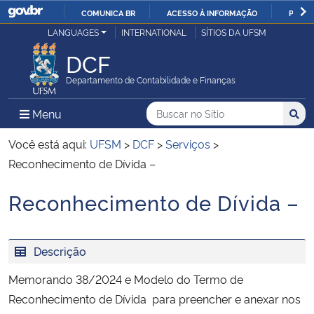
COMUNICA BR
ACESSO À INFORMAÇÃO
PARTI
Casa Civil
LANGUAGES
INTERNATIONAL
SÍTIOS DA UFSM
IR
PARA
DCF
Ministério da Justiça e Segurança Pública
O
Departamento de Contabilidade e Finanças
CONTEÚDO
Ministério da Defesa
Buscar no no Sítio
Busca
Busca:
Menu Principal do Sítio
Menu
Busc
Ministério das Relações Exteriores
Você está aqui:
UFSM
>
DCF
>
Serviços
>
Reconhecimento de Dívida –
Ministério da Economia
Reconhecimento de Dívida –
Início do conteúdo
Ministério da Infraestrutura
Descrição
Ministério da Agricultura, Pecuária e Abastecimento
Memorando 38/2024 e Modelo do Termo de
Ministério da Educação
Reconhecimento de Dívida para preencher e anexar nos