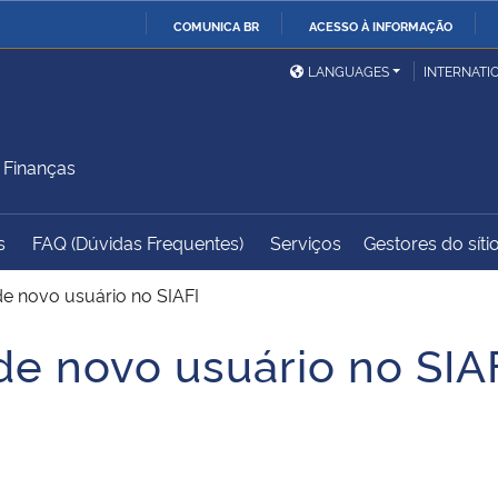
COMUNICA BR
ACESSO À INFORMAÇÃO
Ministério da Defesa
Ministério das Relações
Mini
IR
LANGUAGES
INTERNATI
Exteriores
PARA
O
Ministério da Cidadania
Ministério da Saúde
Mini
CONTEÚDO
 Finanças
s
FAQ (Dúvidas Frequentes)
Serviços
Gestores do síti
Ministério do
Controladoria-Geral da
Mini
Desenvolvimento Regional
União
Famí
 de novo usuário no SIAFI
Hum
 de novo usuário no SIA
Advocacia-Geral da União
Banco Central do Brasil
Plan