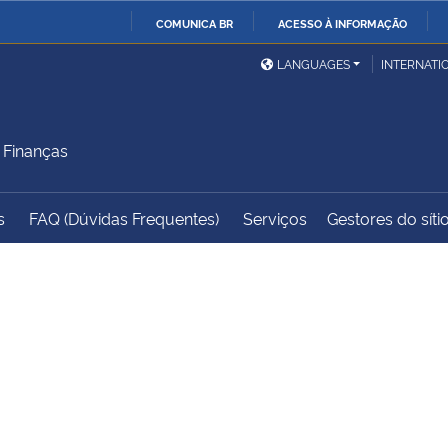
COMUNICA BR
ACESSO À INFORMAÇÃO
Ministério da Defesa
Ministério das Relações
Mini
IR
LANGUAGES
INTERNATI
Exteriores
PARA
O
Ministério da Cidadania
Ministério da Saúde
Mini
CONTEÚDO
 Finanças
s
FAQ (Dúvidas Frequentes)
Serviços
Gestores do síti
Ministério do
Controladoria-Geral da
Mini
Desenvolvimento Regional
União
Famí
Hum
Advocacia-Geral da União
Banco Central do Brasil
Plan