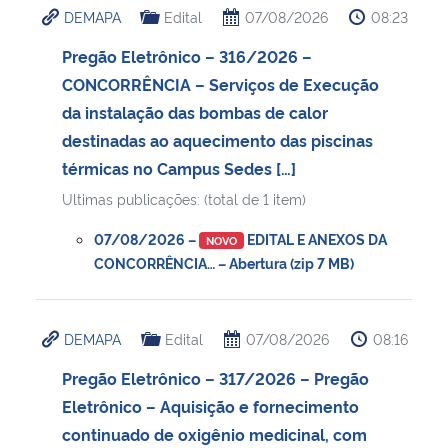
DEMAPA
Edital
07/08/2026
08:23
Ministério da Cidadania
Pregão Eletrônico – 316/2026 –
Ministério da Saúde
CONCORRÊNCIA – Serviços de Execução
da instalação das bombas de calor
Ministério de Minas e Energia
destinadas ao aquecimento das piscinas
térmicas no Campus Sedes […]
Ministério da Ciência, Tecnologia, Inovações e Comunicações
Ultimas publicações: (total de 1 item)
Ministério do Meio Ambiente
07/08/2026 –
EDITAL E ANEXOS DA
NOVO
CONCORRÊNCIA… – Abertura (zip 7 MB)
Ministério do Turismo
Ministério do Desenvolvimento Regional
DEMAPA
Edital
07/08/2026
08:16
Pregão Eletrônico – 317/2026 – Pregão
Controladoria-Geral da União
Eletrônico – Aquisição e fornecimento
continuado de oxigênio medicinal, com
Ministério da Mulher, da Família e dos Direitos Humanos