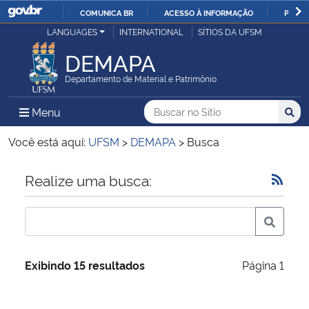
COMUNICA BR
ACESSO À INFORMAÇÃO
PARTI
Casa Civil
LANGUAGES
INTERNATIONAL
SÍTIOS DA UFSM
IR
PARA
DEMAPA
Ministério da Justiça e Segurança Pública
O
Departamento de Material e Patrimônio
CONTEÚDO
Ministério da Defesa
Buscar no no Sítio
Busca
Busca:
Menu Principal do Sítio
Menu
Busc
Ministério das Relações Exteriores
Você está aqui:
UFSM
>
DEMAPA
>
Busca
Ministério da Economia
Início do conteúdo
Realize uma busca:
Ministério da Infraestrutura
Ministério da Agricultura, Pecuária e Abastecimento
Exibindo 15 resultados
Página 1
Ministério da Educação